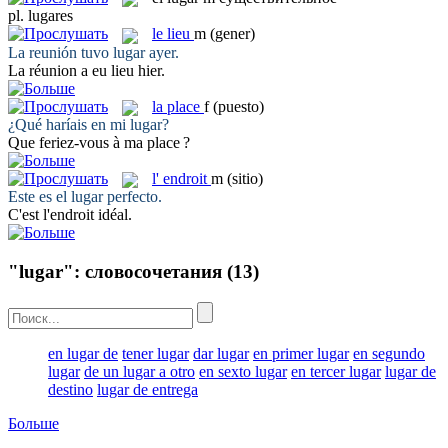
pl.
lugares
le
lieu
m
(gener)
La reunión tuvo
lugar
ayer.
La réunion a eu
lieu
hier.
la
place
f
(puesto)
¿Qué haríais en mi
lugar
?
Que feriez-vous à ma
place
?
l'
endroit
m
(sitio)
Este es el
lugar
perfecto.
C'est l'
endroit
idéal.
"lugar": словосочетания
(13)
en lugar de
tener lugar
dar lugar
en primer lugar
en segundo
lugar
de un lugar a otro
en sexto lugar
en tercer lugar
lugar de
destino
lugar de entrega
Больше