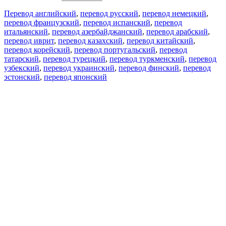
Перевод английский
,
перевод русский
,
перевод немецкий
,
перевод французский
,
перевод испанский
,
перевод
итальянский
,
перевод азербайджанский
,
перевод арабский
,
перевод иврит
,
перевод казахский
,
перевод китайский
,
перевод корейский
,
перевод португальский
,
перевод
татарский
,
перевод турецкий
,
перевод туркменский
,
перевод
узбекский
,
перевод украинский
,
перевод финский
,
перевод
эстонский
,
перевод японский
Возможности
Перевод текста
Примеры употребления
Склонение и спряжение
Наш блог
Бесплатные приложения
PROMT.One для iOS
PROMT.One для Android
Предложения