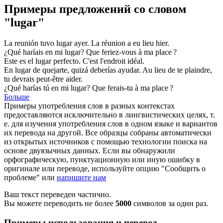
Примеры предложений со словом
"lugar"
La reunión tuvo
lugar
ayer.
La réunion a eu
lieu
hier.
¿Qué haríais en mi
lugar
?
Que feriez-vous à ma
place
?
Este es el
lugar
perfecto.
C'est l'
endroit
idéal.
En
lugar
de quejarte, quizá deberías ayudar.
Au
lieu
de te plaindre,
tu devrais peut-être aider.
¿Qué harías tú en mi
lugar
?
Que ferais-tu à ma
place
?
Больше
Примеры употребления слов в разных контекстах
предоставляются исключительно в лингвистических целях, т.
е. для изучения употребления слов в одном языке и вариантов
их перевода на другой. Все образцы собраны автоматически
из открытых источников с помощью технологии поиска на
основе двуязычных данных. Если вы обнаружили
орфографическую, пунктуационную или иную ошибку в
оригинале или переводе, используйте опцию "Сообщить о
проблеме" или
напишите нам
Ваш текст переведен частично.
Вы можете переводить не более
5000
символов за один раз.
Примеры использования и перевод