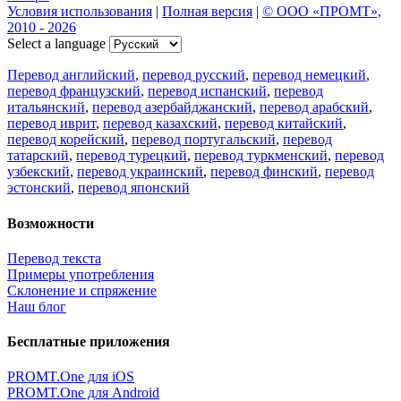
Условия использования
|
Полная версия
|
© ООО «ПРОМТ»,
2010 - 2026
Select a language
Перевод английский
,
перевод русский
,
перевод немецкий
,
перевод французский
,
перевод испанский
,
перевод
итальянский
,
перевод азербайджанский
,
перевод арабский
,
перевод иврит
,
перевод казахский
,
перевод китайский
,
перевод корейский
,
перевод португальский
,
перевод
татарский
,
перевод турецкий
,
перевод туркменский
,
перевод
узбекский
,
перевод украинский
,
перевод финский
,
перевод
эстонский
,
перевод японский
Возможности
Перевод текста
Примеры употребления
Склонение и спряжение
Наш блог
Бесплатные приложения
PROMT.One для iOS
PROMT.One для Android