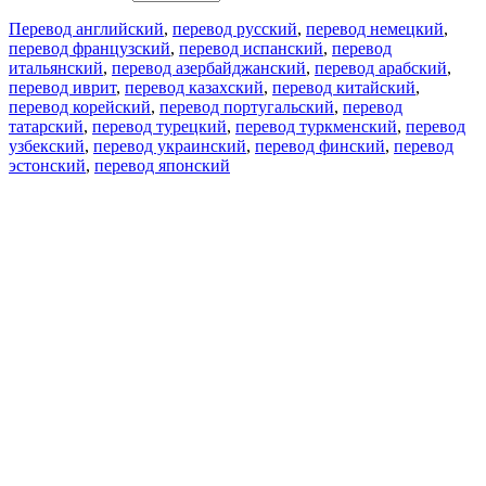
Перевод английский
,
перевод русский
,
перевод немецкий
,
перевод французский
,
перевод испанский
,
перевод
итальянский
,
перевод азербайджанский
,
перевод арабский
,
перевод иврит
,
перевод казахский
,
перевод китайский
,
перевод корейский
,
перевод португальский
,
перевод
татарский
,
перевод турецкий
,
перевод туркменский
,
перевод
узбекский
,
перевод украинский
,
перевод финский
,
перевод
эстонский
,
перевод японский
Возможности
Перевод текста
Примеры употребления
Склонение и спряжение
Наш блог
Бесплатные приложения
PROMT.One для iOS
PROMT.One для Android
Предложения