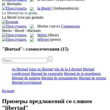
pl.
libertades
la
liberté
f
(independencia)
La
libertad
no es gratis.
La
liberté
n'est pas gratuite.
libertar
глагол
Спряжение
liberto / liberté / libertado
libérer
(librar)
délivrer
(preso)
"libertad": словосочетания
(15)
en libertad
estar en libertad
isla de la Libertad
libertad
condicional
libertad de expresión
libertad de la enseñanza
libertad de palabra
libertad de pensamiento
libertad de prensa
libertad provisional
Больше
Примеры предложений со словом
"libertad"