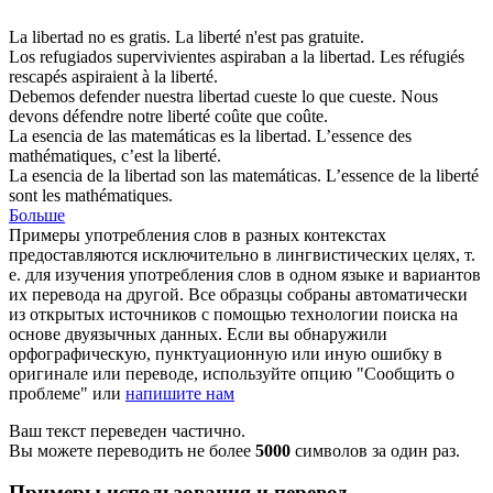
La
libertad
no es gratis.
La
liberté
n'est pas gratuite.
Los refugiados supervivientes aspiraban a la
libertad
.
Les réfugiés
rescapés aspiraient à la
liberté
.
Debemos defender nuestra
libertad
cueste lo que cueste.
Nous
devons défendre notre
liberté
coûte que coûte.
La esencia de las matemáticas es la
libertad
.
L’essence des
mathématiques, c’est la
liberté
.
La esencia de la
libertad
son las matemáticas.
L’essence de la
liberté
sont les mathématiques.
Больше
Примеры употребления слов в разных контекстах
предоставляются исключительно в лингвистических целях, т.
е. для изучения употребления слов в одном языке и вариантов
их перевода на другой. Все образцы собраны автоматически
из открытых источников с помощью технологии поиска на
основе двуязычных данных. Если вы обнаружили
орфографическую, пунктуационную или иную ошибку в
оригинале или переводе, используйте опцию "Сообщить о
проблеме" или
напишите нам
Ваш текст переведен частично.
Вы можете переводить не более
5000
символов за один раз.
Примеры использования и перевод