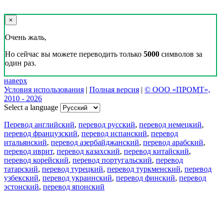
×
Очень жаль,
Но сейчас вы можете переводить только
5000
символов за
один раз.
наверх
Условия использования
|
Полная версия
|
© ООО «ПРОМТ»,
2010 - 2026
Select a language
Перевод английский
,
перевод русский
,
перевод немецкий
,
перевод французский
,
перевод испанский
,
перевод
итальянский
,
перевод азербайджанский
,
перевод арабский
,
перевод иврит
,
перевод казахский
,
перевод китайский
,
перевод корейский
,
перевод португальский
,
перевод
татарский
,
перевод турецкий
,
перевод туркменский
,
перевод
узбекский
,
перевод украинский
,
перевод финский
,
перевод
эстонский
,
перевод японский
Возможности