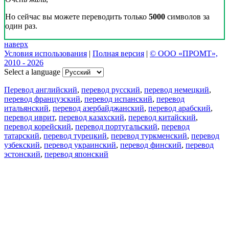
Но сейчас вы можете переводить только
5000
символов за
один раз.
наверх
Условия использования
|
Полная версия
|
© ООО «ПРОМТ»,
2010 - 2026
Select a language
Перевод английский
,
перевод русский
,
перевод немецкий
,
перевод французский
,
перевод испанский
,
перевод
итальянский
,
перевод азербайджанский
,
перевод арабский
,
перевод иврит
,
перевод казахский
,
перевод китайский
,
перевод корейский
,
перевод португальский
,
перевод
татарский
,
перевод турецкий
,
перевод туркменский
,
перевод
узбекский
,
перевод украинский
,
перевод финский
,
перевод
эстонский
,
перевод японский
Возможности
Перевод текста
Примеры употребления
Склонение и спряжение
Наш блог