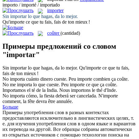
importo / importé / importado
importer
Sin
importar
lo que hagas, da lo mejor.
Qu'
importe
ce que tu fais, fais de ton mieux !
coûter
(cantidad)
Примеры предложений со словом
"importar"
Sin
importar
lo que hagas, da lo mejor.
Qu'
importe
ce que tu fais,
fais de ton mieux !
No
importa
cuánto dinero cueste.
Peu
importe
combien ça coûte.
No me
importa
lo que cueste.
Peu
importe
ce que ça coûte.
Importamos
el té de la India.
Nous
importons
le thé d'Inde.
No
importa
cómo, la fiesta deberá ser cancelada.
N'
importe
comment, la fête devra être annulée.
Больше
Примеры употребления слов в разных контекстах
предоставляются исключительно в лингвистических целях, т.
е. для изучения употребления слов в одном языке и вариантов
их перевода на другой. Все образцы собраны автоматически
из открытых источников с помощью технологии поиска на