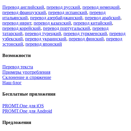
Перевод английский
,
перевод русский
,
перевод немецкий
,
перевод французский
,
перевод испанский
,
перевод
итальянский
,
перевод азербайджанский
,
перевод арабский
,
перевод иврит
,
перевод казахский
,
перевод китайский
,
перевод корейский
,
перевод португальский
,
перевод
татарский
,
перевод турецкий
,
перевод туркменский
,
перевод
узбекский
,
перевод украинский
,
перевод финский
,
перевод
эстонский
,
перевод японский
Возможности
Перевод текста
Примеры употребления
Склонение и спряжение
Наш блог
Бесплатные приложения
PROMT.One для iOS
PROMT.One для Android
Предложения