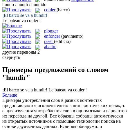
hundo / hundí / hundido
couler
(barco)
¡El barco se va a
hundir
!
Le bateau va
couler
!
plonger
enfoncer
(pavimento)
raser
(edificio)
abattre
другие переводы
2
свернуть
Примеры предложений со словом
"hundir"
¡El barco se va a
hundir
!
Le bateau va
couler
!
Больше
Примеры употребления слов в разных контекстах
предоставляются исключительно в лингвистических целях, т.
е. для изучения употребления слов в одном языке и вариантов
их перевода на другой. Все образцы собраны автоматически
из открытых источников с помощью технологии поиска на
основе двуязычных данных. Если вы обнаружили