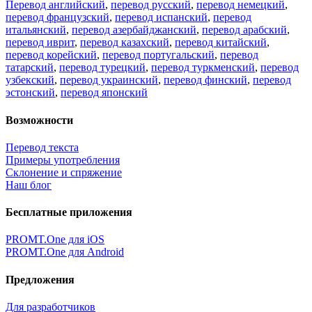
Перевод английский
,
перевод русский
,
перевод немецкий
,
перевод французский
,
перевод испанский
,
перевод
итальянский
,
перевод азербайджанский
,
перевод арабский
,
перевод иврит
,
перевод казахский
,
перевод китайский
,
перевод корейский
,
перевод португальский
,
перевод
татарский
,
перевод турецкий
,
перевод туркменский
,
перевод
узбекский
,
перевод украинский
,
перевод финский
,
перевод
эстонский
,
перевод японский
Возможности
Перевод текста
Примеры употребления
Склонение и спряжение
Наш блог
Бесплатные приложения
PROMT.One для iOS
PROMT.One для Android
Предложения
Для разработчиков