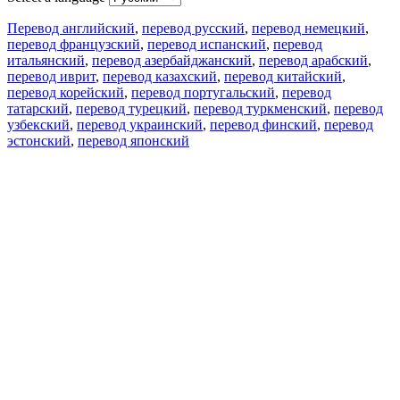
Перевод английский
,
перевод русский
,
перевод немецкий
,
перевод французский
,
перевод испанский
,
перевод
итальянский
,
перевод азербайджанский
,
перевод арабский
,
перевод иврит
,
перевод казахский
,
перевод китайский
,
перевод корейский
,
перевод португальский
,
перевод
татарский
,
перевод турецкий
,
перевод туркменский
,
перевод
узбекский
,
перевод украинский
,
перевод финский
,
перевод
эстонский
,
перевод японский
Возможности
Перевод текста
Примеры употребления
Склонение и спряжение
Наш блог
Бесплатные приложения
PROMT.One для iOS
PROMT.One для Android
Предложения