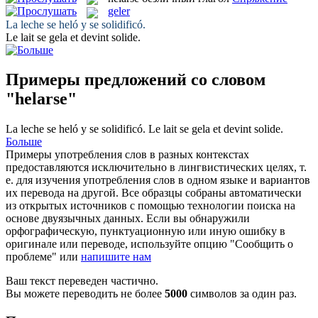
geler
La leche
se heló
y se solidificó.
Le lait se
gela
et devint solide.
Примеры предложений со словом
"helarse"
La leche
se heló
y se solidificó.
Le lait se
gela
et devint solide.
Больше
Примеры употребления слов в разных контекстах
предоставляются исключительно в лингвистических целях, т.
е. для изучения употребления слов в одном языке и вариантов
их перевода на другой. Все образцы собраны автоматически
из открытых источников с помощью технологии поиска на
основе двуязычных данных. Если вы обнаружили
орфографическую, пунктуационную или иную ошибку в
оригинале или переводе, используйте опцию "Сообщить о
проблеме" или
напишите нам
Ваш текст переведен частично.
Вы можете переводить не более
5000
символов за один раз.