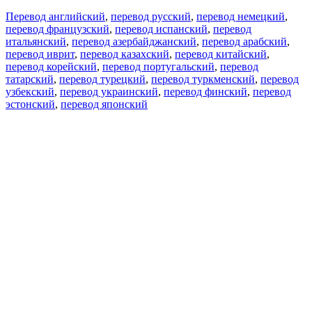
Перевод английский
,
перевод русский
,
перевод немецкий
,
перевод французский
,
перевод испанский
,
перевод
итальянский
,
перевод азербайджанский
,
перевод арабский
,
перевод иврит
,
перевод казахский
,
перевод китайский
,
перевод корейский
,
перевод португальский
,
перевод
татарский
,
перевод турецкий
,
перевод туркменский
,
перевод
узбекский
,
перевод украинский
,
перевод финский
,
перевод
эстонский
,
перевод японский
Возможности
Перевод текста
Примеры употребления
Склонение и спряжение
Наш блог
Бесплатные приложения
PROMT.One для iOS
PROMT.One для Android
Предложения