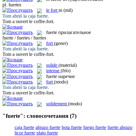
pl.
fuertes
le
fort
m
(mil)
Tom abrió la caja
fuerte
.
Tom a ouvert le coffre-
fort
.
fuerte
прилагательное
fuerte / fuertes / fuertes
fort
(gener)
Tom abrió la caja
fuerte
.
Tom a ouvert le coffre-
fort
.
solide
(material)
intense
(frío)
fuerte
наречие
fort
(modo)
Tom abrió la caja
fuerte
.
Tom a ouvert le coffre-
fort
.
solidement
(modo)
"fuerte": словосочетания
(7)
caja fuerte
abrazo fuerte
bota fuerte
fuego fuerte
fuerte abrazo
licor fuerte
plato fuerte