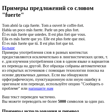
Примеры предложений со словом
"fuerte"
Tom abrió la caja
fuerte
.
Tom a ouvert le coffre-
fort
.
Habla un poco más
fuerte
.
Parle un peu plus
fort
.
Él es más
fuerte
que ustedes.
Il est plus
fort
que vous.
Ella es más
fuerte
que yo.
Elle est plus
forte
que moi.
Él es más
fuerte
que tú.
Il est plus
fort
que toi.
Больше
Примеры употребления слов в разных контекстах
предоставляются исключительно в лингвистических целях, т.
е. для изучения употребления слов в одном языке и вариантов
их перевода на другой. Все образцы собраны автоматически
из открытых источников с помощью технологии поиска на
основе двуязычных данных. Если вы обнаружили
орфографическую, пунктуационную или иную ошибку в
оригинале или переводе, используйте опцию "Сообщить о
проблеме" или
напишите нам
Ваш текст переведен частично.
Вы можете переводить не более
5000
символов за один раз.
Примеры использования и перевод