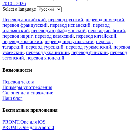
2010 - 2026
Select a language
Перевод английский
,
перевод русский
,
перевод немецкий
,
перевод французский
,
перевод испанский
,
перевод
итальянский
,
перевод азербайджанский
,
перевод арабский
,
перевод иврит
,
перевод казахский
,
перевод китайский
,
перевод корейский
,
перевод португальский
,
перевод
татарский
,
перевод турецкий
,
перевод туркменский
,
перевод
узбекский
,
перевод украинский
,
перевод финский
,
перевод
эстонский
,
перевод японский
Возможности
Перевод текста
Примеры употребления
Склонение и спряжение
Наш блог
Бесплатные приложения
PROMT.One для iOS
PROMT.One для Android