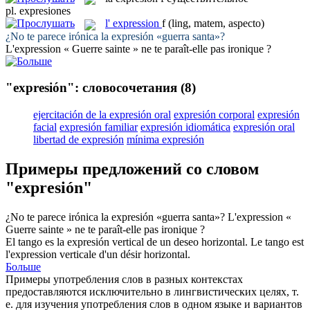
pl.
expresiones
l'
expression
f
(ling, matem, aspecto)
¿No te parece irónica la
expresión
«guerra santa»?
L'
expression
« Guerre sainte » ne te paraît-elle pas ironique ?
"expresión": словосочетания
(8)
ejercitación de la expresión oral
expresión corporal
expresión
facial
expresión familiar
expresión idiomática
expresión oral
libertad de expresión
mínima expresión
Примеры предложений со словом
"expresión"
¿No te parece irónica la
expresión
«guerra santa»?
L'
expression
«
Guerre sainte » ne te paraît-elle pas ironique ?
El tango es la
expresión
vertical de un deseo horizontal.
Le tango est
l'
expression
verticale d'un désir horizontal.
Больше
Примеры употребления слов в разных контекстах
предоставляются исключительно в лингвистических целях, т.
е. для изучения употребления слов в одном языке и вариантов