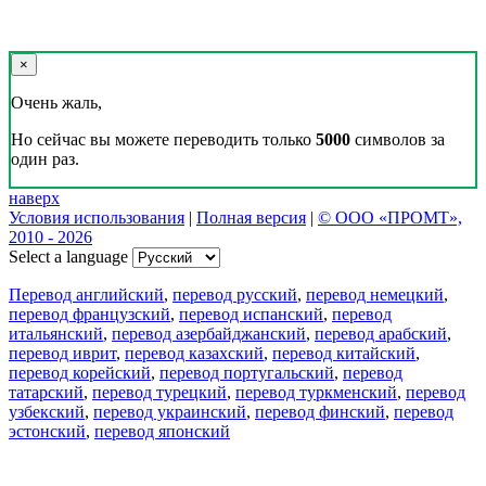
×
Очень жаль,
Но сейчас вы можете переводить только
5000
символов за
один раз.
наверх
Условия использования
|
Полная версия
|
© ООО «ПРОМТ»,
2010 - 2026
Select a language
Перевод английский
,
перевод русский
,
перевод немецкий
,
перевод французский
,
перевод испанский
,
перевод
итальянский
,
перевод азербайджанский
,
перевод арабский
,
перевод иврит
,
перевод казахский
,
перевод китайский
,
перевод корейский
,
перевод португальский
,
перевод
татарский
,
перевод турецкий
,
перевод туркменский
,
перевод
узбекский
,
перевод украинский
,
перевод финский
,
перевод
эстонский
,
перевод японский
Возможности