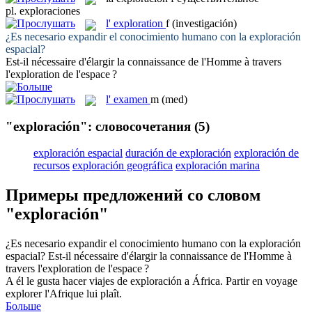
pl.
exploraciones
l'
exploration
f
(investigación)
¿Es necesario expandir el conocimiento humano con la
exploración
espacial?
Est-il nécessaire d'élargir la connaissance de l'Homme à travers
l'
exploration
de l'espace ?
l'
examen
m
(med)
"exploración": словосочетания
(5)
exploración espacial
duración de exploración
exploración de
recursos
exploración geográfica
exploración marina
Примеры предложений со словом
"exploración"
¿Es necesario expandir el conocimiento humano con la
exploración
espacial?
Est-il nécessaire d'élargir la connaissance de l'Homme à
travers l'
exploration
de l'espace ?
A él le gusta hacer viajes de
exploración
a África.
Partir en voyage
explorer l'Afrique lui plaît.
Больше