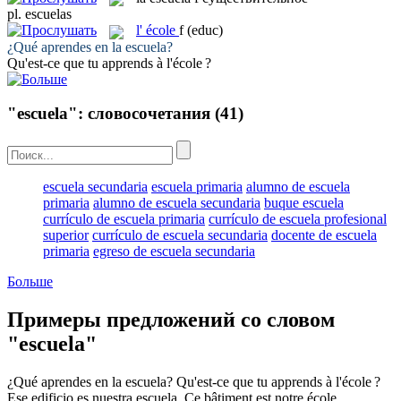
pl.
escuelas
l'
école
f
(educ)
¿Qué aprendes en la
escuela
?
Qu'est-ce que tu apprends à l'
école
?
"escuela": словосочетания
(41)
escuela secundaria
escuela primaria
alumno de escuela
primaria
alumno de escuela secundaria
buque escuela
currículo de escuela primaria
currículo de escuela profesional
superior
currículo de escuela secundaria
docente de escuela
primaria
egreso de escuela secundaria
Больше
Примеры предложений со словом
"escuela"
¿Qué aprendes en la
escuela
?
Qu'est-ce que tu apprends à l'
école
?
Ese edificio es nuestra
escuela
.
Ce bâtiment est notre
école
.