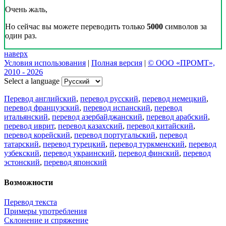
Очень жаль,
Но сейчас вы можете переводить только
5000
символов за
один раз.
наверх
Условия использования
|
Полная версия
|
© ООО «ПРОМТ»,
2010 - 2026
Select a language
Перевод английский
,
перевод русский
,
перевод немецкий
,
перевод французский
,
перевод испанский
,
перевод
итальянский
,
перевод азербайджанский
,
перевод арабский
,
перевод иврит
,
перевод казахский
,
перевод китайский
,
перевод корейский
,
перевод португальский
,
перевод
татарский
,
перевод турецкий
,
перевод туркменский
,
перевод
узбекский
,
перевод украинский
,
перевод финский
,
перевод
эстонский
,
перевод японский
Возможности
Перевод текста
Примеры употребления
Склонение и спряжение