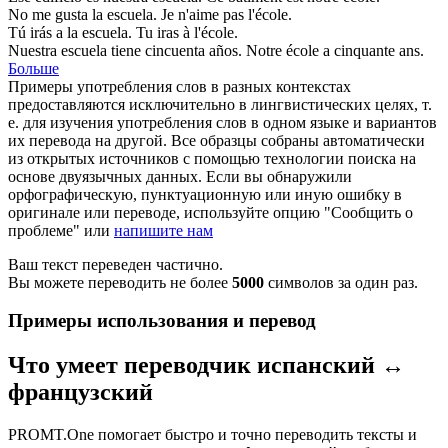
No me gusta la
escuela
.
Je n'aime pas l'
école
.
Tú irás a la
escuela
.
Tu iras à l'
école
.
Nuestra
escuela
tiene cincuenta años.
Notre
école
a cinquante ans.
Больше
Примеры употребления слов в разных контекстах
предоставляются исключительно в лингвистических целях, т.
е. для изучения употребления слов в одном языке и вариантов
их перевода на другой. Все образцы собраны автоматически
из открытых источников с помощью технологии поиска на
основе двуязычных данных. Если вы обнаружили
орфографическую, пунктуационную или иную ошибку в
оригинале или переводе, используйте опцию "Сообщить о
проблеме" или
напишите нам
Ваш текст переведен частично.
Вы можете переводить не более
5000
символов за один раз.
Примеры использования и перевод
Что умеет переводчик испанский ↔
французский
PROMT.One помогает быстро и точно переводить тексты и