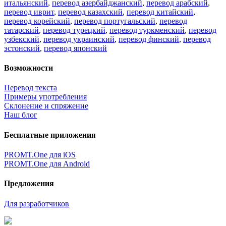
итальянский
,
перевод азербайджанский
,
перевод арабский
,
перевод иврит
,
перевод казахский
,
перевод китайский
,
перевод корейский
,
перевод португальский
,
перевод
татарский
,
перевод турецкий
,
перевод туркменский
,
перевод
узбекский
,
перевод украинский
,
перевод финский
,
перевод
эстонский
,
перевод японский
Возможности
Перевод текста
Примеры употребления
Склонение и спряжение
Наш блог
Бесплатные приложения
PROMT.One для iOS
PROMT.One для Android
Предложения
Для разработчиков