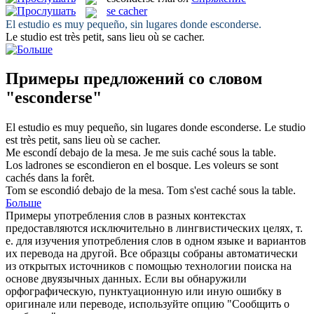
se cacher
El estudio es muy pequeño, sin lugares donde
esconderse
.
Le studio est très petit, sans lieu où
se cacher
.
Примеры предложений со словом
"esconderse"
El estudio es muy pequeño, sin lugares donde
esconderse
.
Le studio
est très petit, sans lieu où
se cacher
.
Me escondí
debajo de la mesa.
Je me suis
caché
sous la table.
Los ladrones
se escondieron
en el bosque.
Les voleurs se sont
cachés
dans la forêt.
Tom
se escondió
debajo de la mesa.
Tom s'est
caché
sous la table.
Больше
Примеры употребления слов в разных контекстах
предоставляются исключительно в лингвистических целях, т.
е. для изучения употребления слов в одном языке и вариантов
их перевода на другой. Все образцы собраны автоматически
из открытых источников с помощью технологии поиска на
основе двуязычных данных. Если вы обнаружили
орфографическую, пунктуационную или иную ошибку в
оригинале или переводе, используйте опцию "Сообщить о