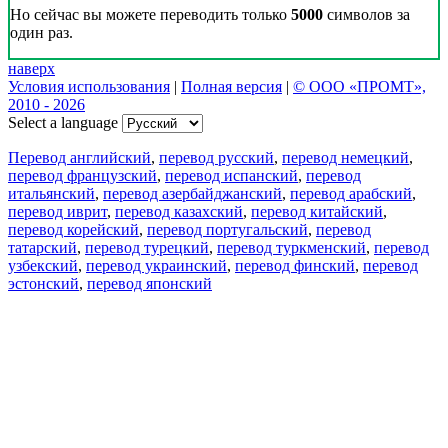
Но сейчас вы можете переводить только
5000
символов за
один раз.
наверх
Условия использования
|
Полная версия
|
© ООО «ПРОМТ»,
2010 - 2026
Select a language
Перевод английский
,
перевод русский
,
перевод немецкий
,
перевод французский
,
перевод испанский
,
перевод
итальянский
,
перевод азербайджанский
,
перевод арабский
,
перевод иврит
,
перевод казахский
,
перевод китайский
,
перевод корейский
,
перевод португальский
,
перевод
татарский
,
перевод турецкий
,
перевод туркменский
,
перевод
узбекский
,
перевод украинский
,
перевод финский
,
перевод
эстонский
,
перевод японский
Возможности
Перевод текста
Примеры употребления
Склонение и спряжение
Наш блог