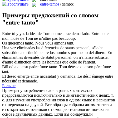
entre-temps
(tiempo)
Примеры предложений со словом
"entre tanto"
Entre
tú y yo, la idea de Tom no me atrae demasiado.
Entre
toi et
moi, l'idée de Tom ne m'attire pas beaucoup.
Os queremos
tanto
.
Nous vous aimons
tant
.
Una vez eliminadas las diferencias de status personal, sólo ha
subsistido la distinción
entre
los hombres por medio del dinero.
En
éliminant les diversités de statut personnel, on n'a laissé subsister
d'autre distinction
entre
les hommes que celle de l'argent.
Bill odia que su padre fume
tanto
.
Tom déteste que son père fume
tant
.
El deseo emerge
entre
necesidad y demanda.
Le désir émerge
entre
nécessité et demande.
Больше
Примеры употребления слов в разных контекстах
предоставляются исключительно в лингвистических целях, т.
е. для изучения употребления слов в одном языке и вариантов
их перевода на другой. Все образцы собраны автоматически
из открытых источников с помощью технологии поиска на
основе двуязычных данных. Если вы обнаружили