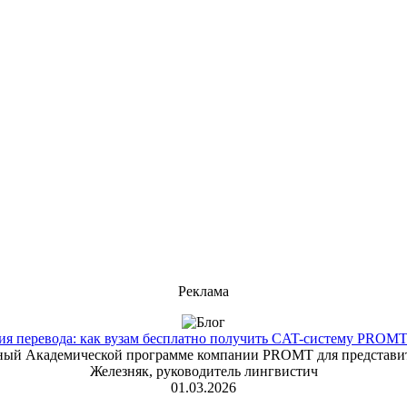
Реклама
 перевода: как вузам бесплатно получить CAT-систему PROMT T
енный Академической программе компании PROMT для представит
Железняк, руководитель лингвистич
01.03.2026