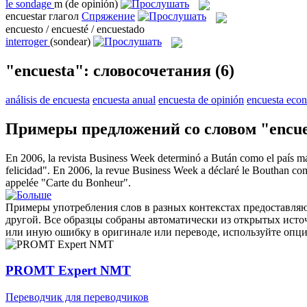
le
sondage
m
(de opinión)
encuestar
глагол
Спряжение
encuesto / encuesté / encuestado
interroger
(sondear)
"encuesta": словосочетания
(6)
análisis de encuesta
encuesta anual
encuesta de opinión
encuesta eco
Примеры предложений со словом "encue
En 2006, la revista Business Week determinó a Bután como el país má
felicidad".
En 2006, la revue Business Week a déclaré le Bouthan com
appelée "Carte du Bonheur".
Примеры употребления слов в разных контекстах предоставляют
другой. Все образцы собраны автоматически из открытых ист
или иную ошибку в оригинале или переводе, используйте опц
PROMT Expert NMT
Переводчик для переводчиков