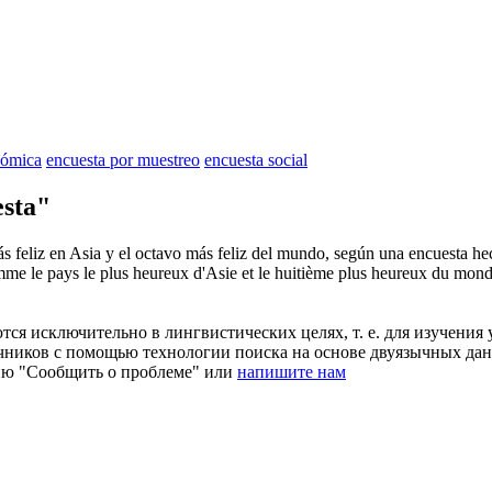
nómica
encuesta por muestreo
encuesta social
sta"
s feliz en Asia y el octavo más feliz del mundo, según una
encuesta
hec
me le pays le plus heureux d'Asie et le huitième plus heureux du mon
ся исключительно в лингвистических целях, т. е. для изучения 
очников с помощью технологии поиска на основе двуязычных д
ию "Сообщить о проблеме" или
напишите нам