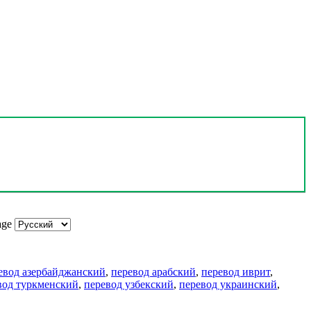
age
евод азербайджанский
,
перевод арабский
,
перевод иврит
,
вод туркменский
,
перевод узбекский
,
перевод украинский
,