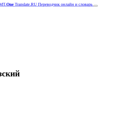
MT.
One
Translate.RU Переводчик онлайн и словарь
зский