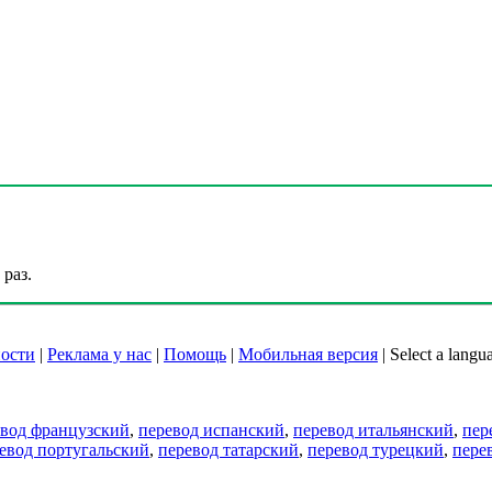
раз.
ости
|
Реклама у нас
|
Помощь
|
Мобильная версия
|
Select a langu
евод французский
,
перевод испанский
,
перевод итальянский
,
пер
евод португальский
,
перевод татарский
,
перевод турецкий
,
пере