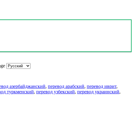
age
евод азербайджанский
,
перевод арабский
,
перевод иврит
,
вод туркменский
,
перевод узбекский
,
перевод украинский
,