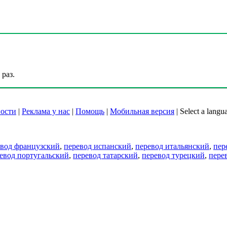
раз.
ости
|
Реклама у нас
|
Помощь
|
Мобильная версия
|
Select a langu
евод французский
,
перевод испанский
,
перевод итальянский
,
пер
евод португальский
,
перевод татарский
,
перевод турецкий
,
пере