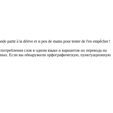
nde partir à la
dérive
et si peu de mains pour tenter de l'en empêcher !
употребления слов в одном языке и вариантов их перевода на
анных. Если вы обнаружили орфографическую, пунктуационную