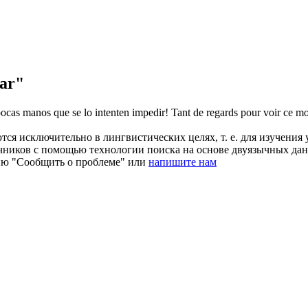
ar"
ocas manos que se lo intenten impedir!
Tant de regards pour voir ce mo
ся исключительно в лингвистических целях, т. е. для изучения 
очников с помощью технологии поиска на основе двуязычных д
ию "Сообщить о проблеме" или
напишите нам