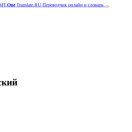
MT.
One
Translate.RU Переводчик онлайн и словарь
ский