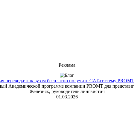
Реклама
 перевода: как вузам бесплатно получить CAT-систему PROMT T
енный Академической программе компании PROMT для представит
Железняк, руководитель лингвистич
01.03.2026