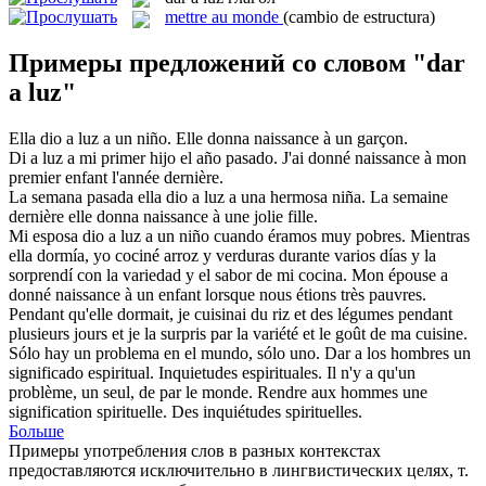
mettre au monde
(cambio de estructura)
Примеры предложений со словом "dar
a luz"
Ella
dio a luz
a un niño.
Elle
donna naissance
à un garçon.
Di a luz
a mi primer hijo el año pasado.
J'ai
donné naissance
à mon
premier enfant l'année dernière.
La semana pasada ella
dio a luz
a una hermosa niña.
La semaine
dernière elle
donna naissance
à une jolie fille.
Mi esposa
dio a luz
a un niño cuando éramos muy pobres. Mientras
ella dormía, yo cociné arroz y verduras durante varios días y la
sorprendí con la variedad y el sabor de mi cocina.
Mon épouse a
donné naissance
à un enfant lorsque nous étions très pauvres.
Pendant qu'elle dormait, je cuisinai du riz et des légumes pendant
plusieurs jours et je la surpris par la variété et le goût de ma cuisine.
Sólo hay un problema en el mundo, sólo uno.
Dar a
los hombres un
significado espiritual. Inquietudes espirituales.
Il n'y a qu'un
problème, un seul, de par le monde. Rendre aux hommes une
signification spirituelle. Des inquiétudes spirituelles.
Больше
Примеры употребления слов в разных контекстах
предоставляются исключительно в лингвистических целях, т.