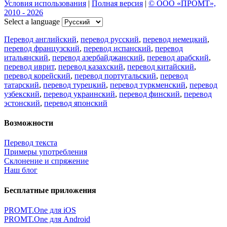
Условия использования
|
Полная версия
|
© ООО «ПРОМТ»,
2010 - 2026
Select a language
Перевод английский
,
перевод русский
,
перевод немецкий
,
перевод французский
,
перевод испанский
,
перевод
итальянский
,
перевод азербайджанский
,
перевод арабский
,
перевод иврит
,
перевод казахский
,
перевод китайский
,
перевод корейский
,
перевод португальский
,
перевод
татарский
,
перевод турецкий
,
перевод туркменский
,
перевод
узбекский
,
перевод украинский
,
перевод финский
,
перевод
эстонский
,
перевод японский
Возможности
Перевод текста
Примеры употребления
Склонение и спряжение
Наш блог
Бесплатные приложения
PROMT.One для iOS
PROMT.One для Android