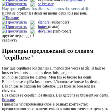
se brosser
Hay que
cepillarse
los dientes al menos dos veces al día.
Il faut
se brosser
les dents au moins deux fois par jour.
étendre
(suspender)
butter
(matar)
dévaliser
(fam-robar)
другие переводы
1
свернуть
Примеры предложений со словом
"cepillarse"
Hay que
cepillarse
los dientes al menos dos veces al día.
Il faut
se
brosser
les dents au moins deux fois par jour.
Mi hijo
se cepilla
los dientes.
Mon fils
se brosse
les dents.
El hombre
se cepilla
los dientes.
L'homme
se brosse
les dents.
Las chicas
se cepillan
los cabellos.
Les filles
se brossent
les
cheveux.
Los chicos
se cepillan
los dientes.
Les garçons
se brossent
les dents.
Больше
Примеры употребления слов в разных контекстах
предоставляются исключительно в лингвистических целях, т.