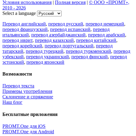
Условия использования
|
Полная версия
|
© ООО «ПРОМТ»,
2010 - 2026
Select a language
Перевод английский
,
перевод русский
,
перевод немецкий
,
перевод французский
,
перевод испанский
,
перевод
итальянский
,
перевод азербайджанский
,
перевод арабский
,
перевод иврит
,
перевод казахский
,
перевод китайский
,
перевод корейский
,
перевод португальский
,
перевод
татарский
,
перевод турецкий
,
перевод туркменский
,
перевод
узбекский
,
перевод украинский
,
перевод финский
,
перевод
эстонский
,
перевод японский
Возможности
Перевод текста
Примеры употребления
Склонение и спряжение
Наш блог
Бесплатные приложения
PROMT.One для iOS
PROMT.One для Android