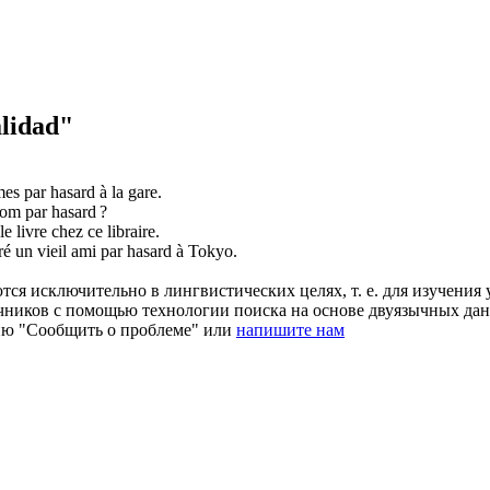
lidad"
âmes
par hasard
à la gare.
 nom
par hasard
?
le livre chez ce libraire.
tré un vieil ami
par hasard
à Tokyo.
ся исключительно в лингвистических целях, т. е. для изучения 
очников с помощью технологии поиска на основе двуязычных д
ию "Сообщить о проблеме" или
напишите нам