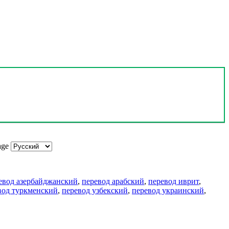
age
евод азербайджанский
,
перевод арабский
,
перевод иврит
,
вод туркменский
,
перевод узбекский
,
перевод украинский
,