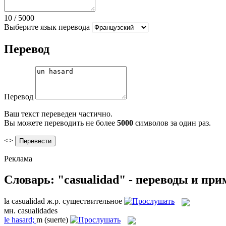
10
/
5000
Выберите язык перевода
Перевод
Перевод
Ваш текст переведен частично.
Вы можете переводить не более
5000
символов за один раз.
<>
Реклама
Словарь: "casualidad" - переводы и пр
la
casualidad
ж.р.
существительное
мн.
casualidades
le
hasard;
m
(suerte)