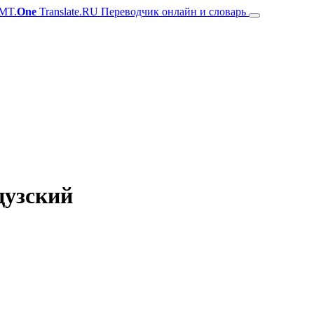
MT.
One
Translate.RU Переводчик онлайн и словарь
цузский