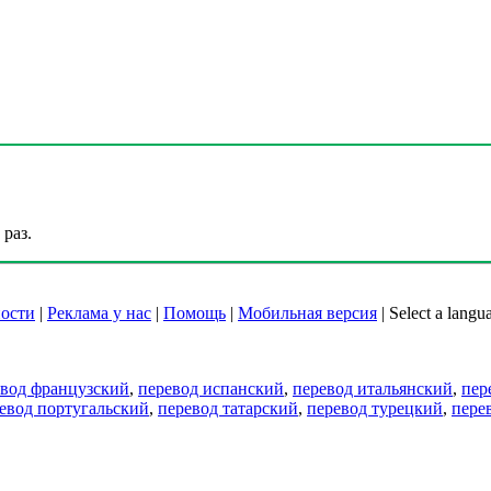
раз.
ости
|
Реклама у нас
|
Помощь
|
Мобильная версия
|
Select a langu
евод французский
,
перевод испанский
,
перевод итальянский
,
пер
евод португальский
,
перевод татарский
,
перевод турецкий
,
пере