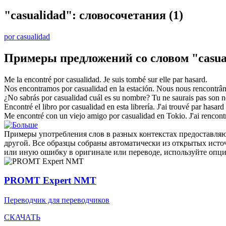
"casualidad": словосочетания
(1)
por casualidad
Примеры предложений со словом "casua
Me la encontré
por casualidad
.
Je suis tombé sur elle
par hasard
.
Nos encontramos
por casualidad
en la estación.
Nous nous rencontr
¿No sabrás
por casualidad
cuál es su nombre?
Tu ne saurais pas son
Encontré el libro
por casualidad
en esta librería.
J'ai trouvé
par hasard
Me encontré con un viejo amigo
por casualidad
en Tokio.
J'ai rencon
Примеры употребления слов в разных контекстах предоставляют
другой. Все образцы собраны автоматически из открытых ист
или иную ошибку в оригинале или переводе, используйте опц
PROMT Expert NMT
Переводчик для переводчиков
СКАЧАТЬ