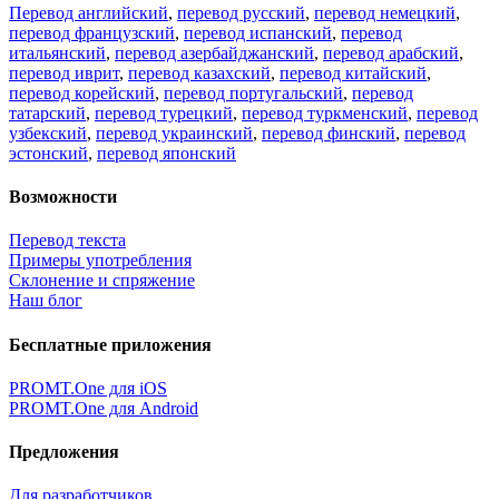
Перевод английский
,
перевод русский
,
перевод немецкий
,
перевод французский
,
перевод испанский
,
перевод
итальянский
,
перевод азербайджанский
,
перевод арабский
,
перевод иврит
,
перевод казахский
,
перевод китайский
,
перевод корейский
,
перевод португальский
,
перевод
татарский
,
перевод турецкий
,
перевод туркменский
,
перевод
узбекский
,
перевод украинский
,
перевод финский
,
перевод
эстонский
,
перевод японский
Возможности
Перевод текста
Примеры употребления
Склонение и спряжение
Наш блог
Бесплатные приложения
PROMT.One для iOS
PROMT.One для Android
Предложения
Для разработчиков