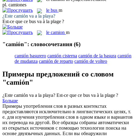
pl.
camiones
le
bus
m
¿Este
camión
va a la playa?
Est-ce que ce
bus
va à la plage ?
le
camion
m
"camión": словосочетания
(6)
camión basurero
camión cisterna
camión de la basura
camión
de mudanza
camión de reparto
camión de volteo
Примеры предложений со словом
"camión"
¿Este
camión
va a la playa?
Est-ce que ce
bus
va à la plage ?
Больше
Примеры употребления слов в разных контекстах
предоставляются исключительно в лингвистических целях, т.
е. для изучения употребления слов в одном языке и вариантов
их перевода на другой. Все образцы собраны автоматически
из открытых источников с помощью технологии поиска на
основе двуязычных данных. Если вы обнаружили