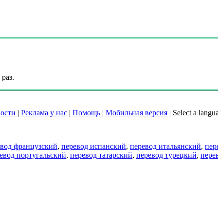
раз.
ости
|
Реклама у нас
|
Помощь
|
Мобильная версия
|
Select a langu
евод французский
,
перевод испанский
,
перевод итальянский
,
пер
евод португальский
,
перевод татарский
,
перевод турецкий
,
пере