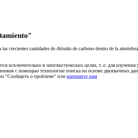
tamiento"
a las crecientes cantidades de dióxido de carbono dentro de la atmósfera
ся исключительно в лингвистических целях, т. е. для изучения 
очников с помощью технологии поиска на основе двуязычных д
ию "Сообщить о проблеме" или
напишите нам