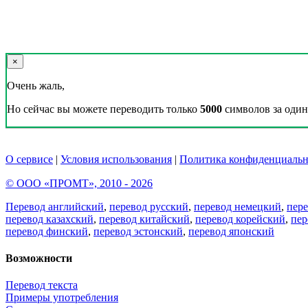
×
Очень жаль,
Но сейчас вы можете переводить только
5000
символов за один 
О сервисе
|
Условия использования
|
Политика конфиденциальн
© ООО «ПРОМТ», 2010 - 2026
Перевод английский
,
перевод русский
,
перевод немецкий
,
пер
перевод казахский
,
перевод китайский
,
перевод корейский
,
пер
перевод финский
,
перевод эстонский
,
перевод японский
Возможности
Перевод текста
Примеры употребления