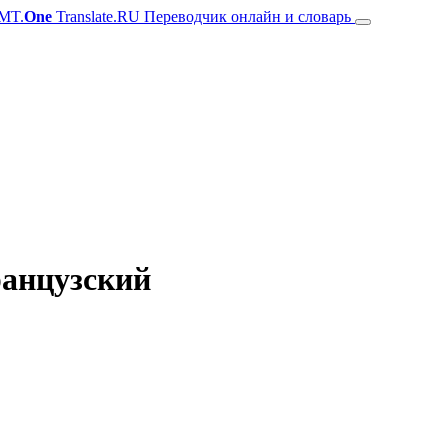
MT.
One
Translate.RU Переводчик онлайн и словарь
ранцузский