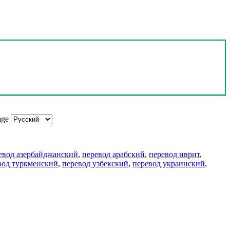
age
евод азербайджанский
,
перевод арабский
,
перевод иврит
,
вод туркменский
,
перевод узбекский
,
перевод украинский
,