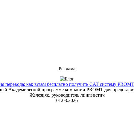
Реклама
 перевода: как вузам бесплатно получить CAT-систему PROMT T
енный Академической программе компании PROMT для представит
Железняк, руководитель лингвистич
01.03.2026