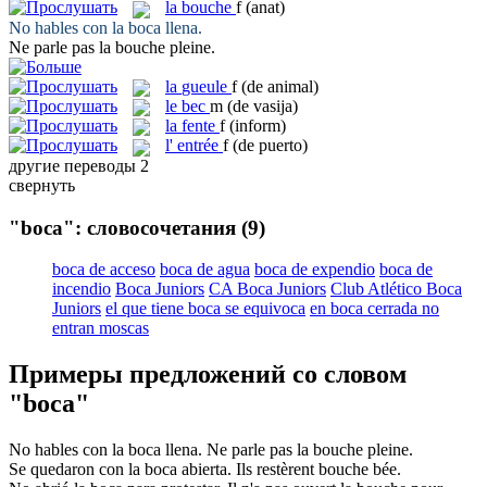
la
bouche
f
(anat)
No hables con la
boca
llena.
Ne parle pas la
bouche
pleine.
la
gueule
f
(de animal)
le
bec
m
(de vasija)
la
fente
f
(inform)
l'
entrée
f
(de puerto)
другие переводы
2
свернуть
"boca": словосочетания
(9)
boca de acceso
boca de agua
boca de expendio
boca de
incendio
Boca Juniors
CA Boca Juniors
Club Atlético Boca
Juniors
el que tiene boca se equivoca
en boca cerrada no
entran moscas
Примеры предложений со словом
"boca"
No hables con la
boca
llena.
Ne parle pas la
bouche
pleine.
Se quedaron con la
boca
abierta.
Ils restèrent
bouche
bée.