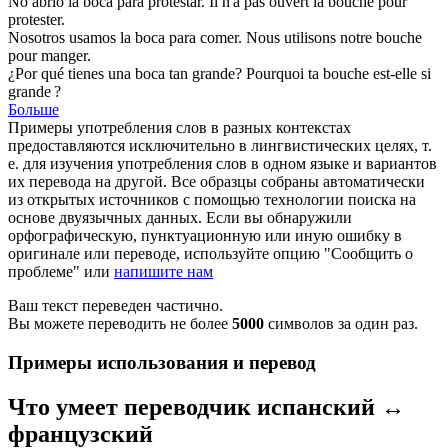
No abrió la
boca
para protestar.
Il n'a pas ouvert la
bouche
pour
protester.
Nosotros usamos la
boca
para comer.
Nous utilisons notre
bouche
pour manger.
¿Por qué tienes una
boca
tan grande?
Pourquoi ta
bouche
est-elle si
grande ?
Больше
Примеры употребления слов в разных контекстах
предоставляются исключительно в лингвистических целях, т.
е. для изучения употребления слов в одном языке и вариантов
их перевода на другой. Все образцы собраны автоматически
из открытых источников с помощью технологии поиска на
основе двуязычных данных. Если вы обнаружили
орфографическую, пунктуационную или иную ошибку в
оригинале или переводе, используйте опцию "Сообщить о
проблеме" или
напишите нам
Ваш текст переведен частично.
Вы можете переводить не более
5000
символов за один раз.
Примеры использования и перевод
Что умеет переводчик испанский ↔
французский