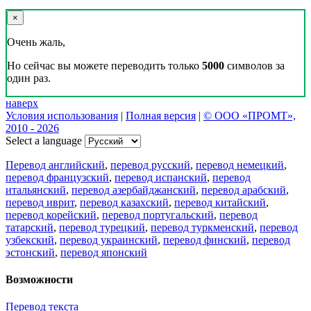
×
Очень жаль,
Но сейчас вы можете переводить только
5000
символов за
один раз.
наверх
Условия использования
|
Полная версия
|
© ООО «ПРОМТ»,
2010 - 2026
Select a language
Перевод английский
,
перевод русский
,
перевод немецкий
,
перевод французский
,
перевод испанский
,
перевод
итальянский
,
перевод азербайджанский
,
перевод арабский
,
перевод иврит
,
перевод казахский
,
перевод китайский
,
перевод корейский
,
перевод португальский
,
перевод
татарский
,
перевод турецкий
,
перевод туркменский
,
перевод
узбекский
,
перевод украинский
,
перевод финский
,
перевод
эстонский
,
перевод японский
Возможности
Перевод текста