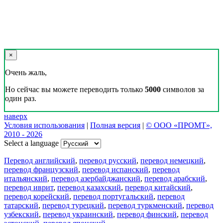
×
Очень жаль,
Но сейчас вы можете переводить только
5000
символов за
один раз.
наверх
Условия использования
|
Полная версия
|
© ООО «ПРОМТ»,
2010 - 2026
Select a language
Перевод английский
,
перевод русский
,
перевод немецкий
,
перевод французский
,
перевод испанский
,
перевод
итальянский
,
перевод азербайджанский
,
перевод арабский
,
перевод иврит
,
перевод казахский
,
перевод китайский
,
перевод корейский
,
перевод португальский
,
перевод
татарский
,
перевод турецкий
,
перевод туркменский
,
перевод
узбекский
,
перевод украинский
,
перевод финский
,
перевод