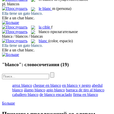
pl.
blancos
le
blanc
m
(persona)
Ella tiene un gato
blanco
.
Elle a un chat
blanc
.
la
cible
f
blanco
прилагательное
blanca / blancos / blancas
blanc
(color, espacio)
Ella tiene un gato
blanco
.
Elle a un chat
blanc
.
"blanco": словосочетания
(19)
arroz blanco
cheque en blanco
en blanco y negro
abedul
blanco
álamo blanco
apio blanco
barraca de tiro al blanco
caballero blanco
de blanco encaclado
firma en blanco
Больше
Примеры предложений со словом