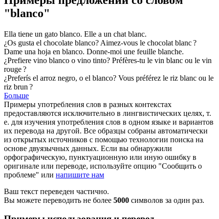
"blanco"
Ella tiene un gato
blanco
.
Elle a un chat
blanc
.
¿Os gusta el chocolate
blanco
?
Aimez-vous le chocolat
blanc
?
Dame una hoja en
blanco
.
Donne-moi une feuille
blanche
.
¿Prefiere vino
blanco
o vino tinto?
Préfères-tu le vin
blanc
ou le vin
rouge ?
¿Preferís el arroz negro, o el
blanco
?
Vous préférez le riz
blanc
ou le
riz brun ?
Больше
Примеры употребления слов в разных контекстах
предоставляются исключительно в лингвистических целях, т.
е. для изучения употребления слов в одном языке и вариантов
их перевода на другой. Все образцы собраны автоматически
из открытых источников с помощью технологии поиска на
основе двуязычных данных. Если вы обнаружили
орфографическую, пунктуационную или иную ошибку в
оригинале или переводе, используйте опцию "Сообщить о
проблеме" или
напишите нам
Ваш текст переведен частично.
Вы можете переводить не более
5000
символов за один раз.
Примеры использования и перевод