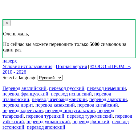
×
Очень жаль,
Но сейчас вы можете переводить только
5000
символов за
один раз.
наверх
Условия использования
|
Полная версия
|
© ООО «ПРОМТ»,
2010 - 2026
Select a language
Перевод английский
,
перевод русский
,
перевод немецкий
,
перевод французский
,
перевод испанский
,
перевод
итальянский
,
перевод азербайджанский
,
перевод арабский
,
перевод иврит
,
перевод казахский
,
перевод китайский
,
перевод корейский
,
перевод португальский
,
перевод
татарский
,
перевод турецкий
,
перевод туркменский
,
перевод
узбекский
,
перевод украинский
,
перевод финский
,
перевод
эстонский
,
перевод японский