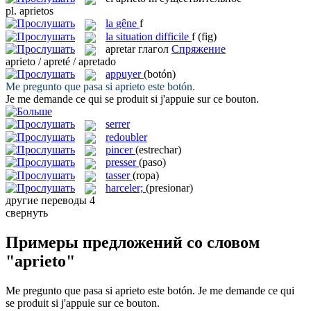
pl.
aprietos
la
gêne
f
la
situation difficile
f
(fig)
apretar
глагол
Спряжение
aprieto / apreté / apretado
appuyer
(botón)
Me pregunto que pasa si
aprieto
este botón.
Je me demande ce qui se produit si j'
appuie
sur ce bouton.
serrer
redoubler
pincer
(estrechar)
presser
(paso)
tasser
(ropa)
harceler;
(presionar)
другие переводы
4
свернуть
Примеры предложений со словом
"aprieto"
Me pregunto que pasa si
aprieto
este botón.
Je me demande ce qui
se produit si j'
appuie
sur ce bouton.