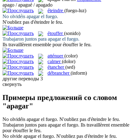
apago / apagué / apagado
éteindre
(fuego-luz)
No olvidéis
apagar
el fuego.
N'oubliez pas d'
éteindre
le feu.
étouffer
(sonido)
Trabajaron juntos para
apagar
el fuego.
Ils travaillèrent ensemble pour
étouffer
le feu.
atténuer
(color)
calmer
(dolor)
étancher
(sed)
débrancher
(inform)
другие переводы
3
свернуть
Примеры предложений со словом
"apagar"
No olvidéis
apagar
el fuego.
N'oubliez pas d'
éteindre
le feu.
Trabajaron juntos para
apagar
el fuego.
Ils travaillèrent ensemble
pour
étouffer
le feu.
No olvide
apagar
el fuego.
N'oubliez pas d'
éteindre
le feu.