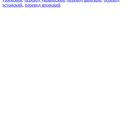
эстонский
,
перевод японский
Возможности
Перевод текста
Примеры употребления
Склонение и спряжение
Наш блог
Бесплатные приложения
PROMT.One для iOS
PROMT.One для Android
Предложения
Для разработчиков
Копировать текст
Копировать перевод
Сообщить о проблеме