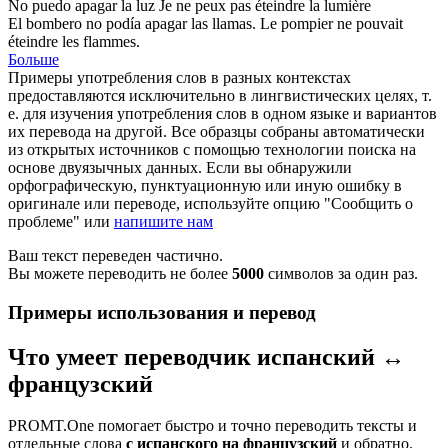
No puedo
apagar
la luz
Je ne peux pas
éteindre
la lumière
El bombero no podía
apagar
las llamas.
Le pompier ne pouvait
éteindre
les flammes.
Больше
Примеры употребления слов в разных контекстах
предоставляются исключительно в лингвистических целях, т.
е. для изучения употребления слов в одном языке и вариантов
их перевода на другой. Все образцы собраны автоматически
из открытых источников с помощью технологии поиска на
основе двуязычных данных. Если вы обнаружили
орфографическую, пунктуационную или иную ошибку в
оригинале или переводе, используйте опцию "Сообщить о
проблеме" или
напишите нам
Ваш текст переведен частично.
Вы можете переводить не более
5000
символов за один раз.
Примеры использования и перевод
Что умеет переводчик испанский ↔
французский
PROMT.One помогает быстро и точно переводить тексты и
отдельные слова
с испанского на французский
и обратно.