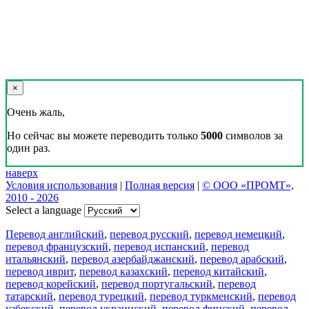
×
Очень жаль,
Но сейчас вы можете переводить только
5000
символов за
один раз.
наверх
Условия использования
|
Полная версия
|
© ООО «ПРОМТ»,
2010 - 2026
Select a language
Перевод английский
,
перевод русский
,
перевод немецкий
,
перевод французский
,
перевод испанский
,
перевод
итальянский
,
перевод азербайджанский
,
перевод арабский
,
перевод иврит
,
перевод казахский
,
перевод китайский
,
перевод корейский
,
перевод португальский
,
перевод
татарский
,
перевод турецкий
,
перевод туркменский
,
перевод
узбекский
,
перевод украинский
,
перевод финский
,
перевод