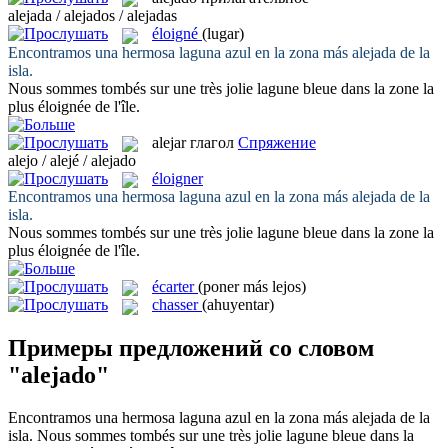
alejada / alejados / alejadas
éloigné
(lugar)
Encontramos una hermosa laguna azul en la zona más
alejada
de la
isla.
Nous sommes tombés sur une très jolie lagune bleue dans la zone la
plus
éloignée
de l'île.
alejar
глагол
Спряжение
alejo / alejé / alejado
éloigner
Encontramos una hermosa laguna azul en la zona más
alejada
de la
isla.
Nous sommes tombés sur une très jolie lagune bleue dans la zone la
plus
éloignée
de l'île.
écarter
(poner más lejos)
chasser
(ahuyentar)
Примеры предложений со словом
"alejado"
Encontramos una hermosa laguna azul en la zona más
alejada
de la
isla.
Nous sommes tombés sur une très jolie lagune bleue dans la