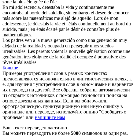
zone la plus
éloignée
de l'île.
En mi adolescencia, detestaba la vida y continuamente me
encontraba al borde del suicidio, sin embargo el deseo de conocer
más sobre las matemáticas me
alejó
de aquello.
Lors de mon
adolescence, je détestais la vie et j'étais continuellement au bord du
suicide, mais j'en étais
écarté
par le désir de connaître plus de
mathématiques.
Los padres ven a la nueva generación como una generación muy
alejada
de la realidad y ocupada en perseguir unos sueños
irrealizables.
Les parents voient la nouvelle génération comme une
génération très
éloignée
de la réalité et occupée à poursuivre des
rêves irréalisables.
Больше
Примеры употребления слов в разных контекстах
предоставляются исключительно в лингвистических целях, т.
е. для изучения употребления слов в одном языке и вариантов
их перевода на другой. Все образцы собраны автоматически
из открытых источников с помощью технологии поиска на
основе двуязычных данных. Если вы обнаружили
орфографическую, пунктуационную или иную ошибку в
оригинале или переводе, используйте опцию "Сообщить о
проблеме" или
напишите нам
Ваш текст переведен частично.
Вы можете переводить не более
5000
символов за один раз.