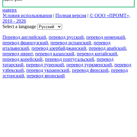
наверх
Условия использования
|
Полная версия
|
© ООО «ПРОМТ»,
2010 - 2026
Select a language
Перевод английский
,
перевод русский
,
перевод немецкий
,
перевод французский
,
перевод испанский
,
перевод
итальянский
,
перевод азербайджанский
,
перевод арабский
,
перевод иврит
,
перевод казахский
,
перевод китайский
,
перевод корейский
,
перевод португальский
,
перевод
татарский
,
перевод турецкий
,
перевод туркменский
,
перевод
узбекский
,
перевод украинский
,
перевод финский
,
перевод
эстонский
,
перевод японский
Возможности
Перевод текста
Примеры употребления
Склонение и спряжение
Наш блог
Бесплатные приложения