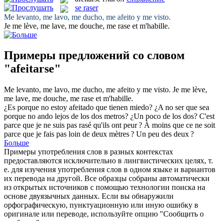
se raser
Me levanto, me lavo, me ducho,
me afeito
y me visto.
Je me lève, me lave, me douche,
me rase
et m'habille.
Примеры предложений со словом
"afeitarse"
Me levanto, me lavo, me ducho,
me afeito
y me visto.
Je me lève,
me lave, me douche,
me rase
et m'habille.
¿Es porque no estoy
afeitado
que tienen miedo? ¿A no ser que sea
porque no ando lejos de los dos metros? ¿Un poco de los dos?
C'est
parce que je ne suis pas
rasé
qu'ils ont peur ? À moins que ce ne soit
parce que je fais pas loin de deux mètres ? Un peu des deux ?
Больше
Примеры употребления слов в разных контекстах
предоставляются исключительно в лингвистических целях, т.
е. для изучения употребления слов в одном языке и вариантов
их перевода на другой. Все образцы собраны автоматически
из открытых источников с помощью технологии поиска на
основе двуязычных данных. Если вы обнаружили
орфографическую, пунктуационную или иную ошибку в
оригинале или переводе, используйте опцию "Сообщить о