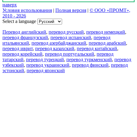
наверх
Условия использования
|
Полная версия
|
© ООО «ПРОМТ»,
2010 - 2026
Select a language
Перевод английский
,
перевод русский
,
перевод немецкий
,
перевод французский
,
перевод испанский
,
перевод
итальянский
,
перевод азербайджанский
,
перевод арабский
,
перевод иврит
,
перевод казахский
,
перевод китайский
,
перевод корейский
,
перевод португальский
,
перевод
татарский
,
перевод турецкий
,
перевод туркменский
,
перевод
узбекский
,
перевод украинский
,
перевод финский
,
перевод
эстонский
,
перевод японский
Возможности
Перевод текста
Примеры употребления
Склонение и спряжение
Наш блог
Бесплатные приложения
PROMT.One для iOS