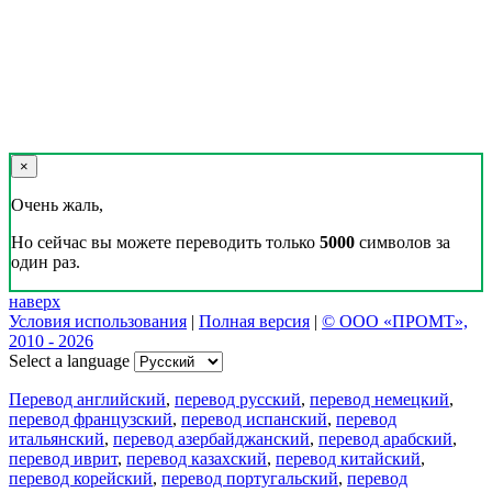
×
Очень жаль,
Но сейчас вы можете переводить только
5000
символов за
один раз.
наверх
Условия использования
|
Полная версия
|
© ООО «ПРОМТ»,
2010 - 2026
Select a language
Перевод английский
,
перевод русский
,
перевод немецкий
,
перевод французский
,
перевод испанский
,
перевод
итальянский
,
перевод азербайджанский
,
перевод арабский
,
перевод иврит
,
перевод казахский
,
перевод китайский
,
перевод корейский
,
перевод португальский
,
перевод