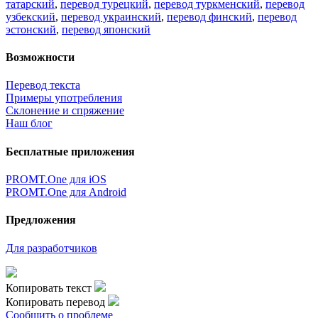
татарский
,
перевод турецкий
,
перевод туркменский
,
перевод
узбекский
,
перевод украинский
,
перевод финский
,
перевод
эстонский
,
перевод японский
Возможности
Перевод текста
Примеры употребления
Склонение и спряжение
Наш блог
Бесплатные приложения
PROMT.One для iOS
PROMT.One для Android
Предложения
Для разработчиков
Копировать текст
Копировать перевод
Сообщить о проблеме