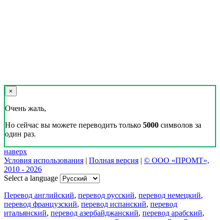
×
Очень жаль,
Но сейчас вы можете переводить только
5000
символов за
один раз.
наверх
Условия использования
|
Полная версия
|
© ООО «ПРОМТ»,
2010 - 2026
Select a language
Перевод английский
,
перевод русский
,
перевод немецкий
,
перевод французский
,
перевод испанский
,
перевод
итальянский
,
перевод азербайджанский
,
перевод арабский
,