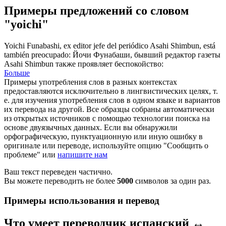
Примеры предложений со словом
"yoichi"
Yoichi
Funabashi, ex editor jefe del periódico Asahi Shimbun, está
también preocupado:
Йочи Фунабаши, бывший редактор газеты
Asahi Shimbun также проявляет беспокойство:
Больше
Примеры употребления слов в разных контекстах
предоставляются исключительно в лингвистических целях, т.
е. для изучения употребления слов в одном языке и вариантов
их перевода на другой. Все образцы собраны автоматически
из открытых источников с помощью технологии поиска на
основе двуязычных данных. Если вы обнаружили
орфографическую, пунктуационную или иную ошибку в
оригинале или переводе, используйте опцию "Сообщить о
проблеме" или
напишите нам
Ваш текст переведен частично.
Вы можете переводить не более
5000
символов за один раз.
Примеры использования и перевод
Что умеет переводчик испанский ↔