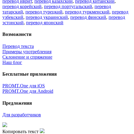
перевод иврит
,
перевод казахский
,
перевод китайский
,
перевод корейский
,
перевод португальский
,
перевод
татарский
,
перевод турецкий
,
перевод туркменский
,
перевод
узбекский
,
перевод украинский
,
перевод финский
,
перевод
эстонский
,
перевод японский
Возможности
Перевод текста
Примеры употребления
Склонение и спряжение
Наш блог
Бесплатные приложения
PROMT.One для iOS
PROMT.One для Android
Предложения
Для разработчиков
Копировать текст