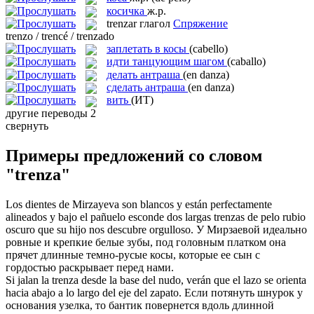
косичка
ж.р.
trenzar
глагол
Спряжение
trenzo / trencé / trenzado
заплетать в косы
(cabello)
идти танцующим шагом
(caballo)
делать антраша
(en danza)
сделать антраша
(en danza)
вить
(ИТ)
другие переводы
2
свернуть
Примеры предложений со словом
"trenza"
Los dientes de Mirzayeva son blancos y están perfectamente
alineados y bajo el pañuelo esconde dos largas
trenzas
de pelo rubio
oscuro que su hijo nos descubre orgulloso.
У Мирзаевой идеально
ровные и крепкие белые зубы, под головным платком она
прячет длинные темно-русые
косы
, которые ее сын с
гордостью раскрывает перед нами.
Si jalan la
trenza
desde la base del nudo, verán que el lazo se orienta
hacia abajo a lo largo del eje del zapato.
Если потянуть шнурок у
основания узелка, то бантик повернется вдоль длинной