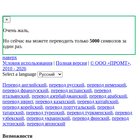
×
Очень жаль,
Но сейчас вы можете переводить только
5000
символов за
один раз.
наверх
Условия использования
|
Полная версия
|
© ООО «ПРОМТ»,
2010 - 2026
Select a language
Перевод английский
,
перевод русский
,
перевод немецкий
,
перевод французский
,
перевод испанский
,
перевод
итальянский
,
перевод азербайджанский
,
перевод арабский
,
перевод иврит
,
перевод казахский
,
перевод китайский
,
перевод корейский
,
перевод португальский
,
перевод
татарский
,
перевод турецкий
,
перевод туркменский
,
перевод
узбекский
,
перевод украинский
,
перевод финский
,
перевод
эстонский
,
перевод японский
Возможности