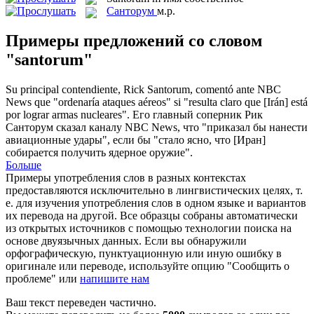
Санторум
м.р.
Примеры предложений со словом
"santorum"
Su principal contendiente, Rick
Santorum
, comentó ante NBC
News que "ordenaría ataques aéreos" si "resulta claro que [Irán] está
por lograr armas nucleares".
Его главный соперник Рик
Санторум
сказал каналу NBC News, что "приказал бы нанести
авиационные удары", если бы "стало ясно, что [Иран]
собирается получить ядерное оружие".
Больше
Примеры употребления слов в разных контекстах
предоставляются исключительно в лингвистических целях, т.
е. для изучения употребления слов в одном языке и вариантов
их перевода на другой. Все образцы собраны автоматически
из открытых источников с помощью технологии поиска на
основе двуязычных данных. Если вы обнаружили
орфографическую, пунктуационную или иную ошибку в
оригинале или переводе, используйте опцию "Сообщить о
проблеме" или
напишите нам
Ваш текст переведен частично.