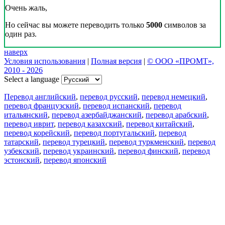
Очень жаль,
Но сейчас вы можете переводить только
5000
символов за
один раз.
наверх
Условия использования
|
Полная версия
|
© ООО «ПРОМТ»,
2010 - 2026
Select a language
Перевод английский
,
перевод русский
,
перевод немецкий
,
перевод французский
,
перевод испанский
,
перевод
итальянский
,
перевод азербайджанский
,
перевод арабский
,
перевод иврит
,
перевод казахский
,
перевод китайский
,
перевод корейский
,
перевод португальский
,
перевод
татарский
,
перевод турецкий
,
перевод туркменский
,
перевод
узбекский
,
перевод украинский
,
перевод финский
,
перевод
эстонский
,
перевод японский
Возможности
Перевод текста
Примеры употребления
Склонение и спряжение