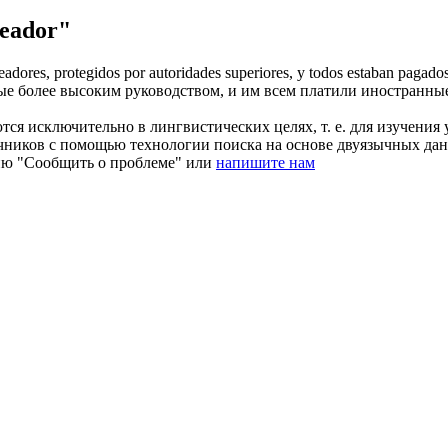
eador"
eadores
, protegidos por autoridades superiores, y todos estaban pagados
ые более высоким руководством, и им всем платили иностранн
ся исключительно в лингвистических целях, т. е. для изучения 
очников с помощью технологии поиска на основе двуязычных д
ию "Сообщить о проблеме" или
напишите нам