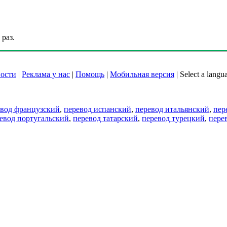
раз.
ости
|
Реклама у нас
|
Помощь
|
Мобильная версия
|
Select a langu
евод французский
,
перевод испанский
,
перевод итальянский
,
пер
евод португальский
,
перевод татарский
,
перевод турецкий
,
пере