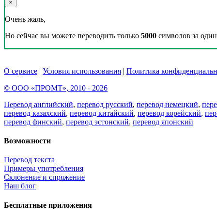
×
Очень жаль,
Но сейчас вы можете переводить только
5000
символов за один 
О сервисе
|
Условия использования
|
Политика конфиденциальн
© ООО «ПРОМТ», 2010 - 2026
Перевод английский
,
перевод русский
,
перевод немецкий
,
пер
перевод казахский
,
перевод китайский
,
перевод корейский
,
пер
перевод финский
,
перевод эстонский
,
перевод японский
Возможности
Перевод текста
Примеры употребления
Склонение и спряжение
Наш блог
Бесплатные приложения