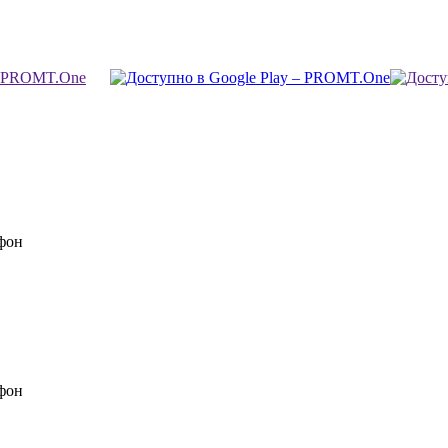
фон
фон