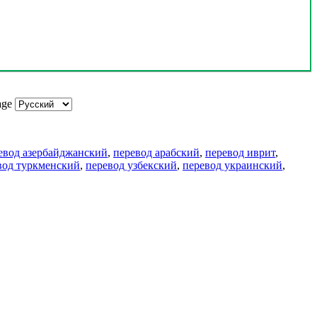
age
евод азербайджанский
,
перевод арабский
,
перевод иврит
,
вод туркменский
,
перевод узбекский
,
перевод украинский
,