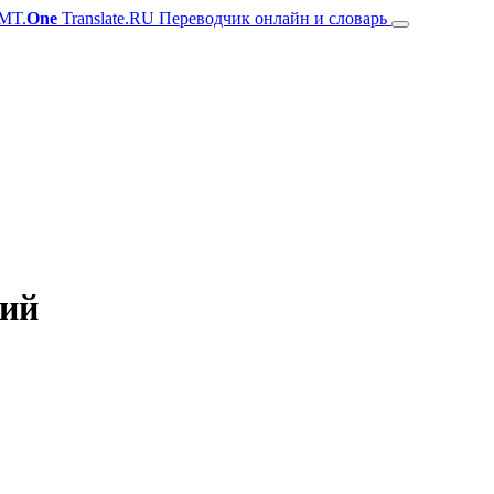
MT.
One
Translate.RU Переводчик онлайн и словарь
кий