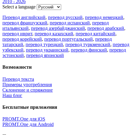
2010 - 2026
Select a language
Перевод английский
,
перевод русский
,
перевод немецкий
,
перевод французский
,
перевод испанский
,
перевод
итальянский
,
перевод азербайджанский
,
перевод арабский
,
перевод иврит
,
перевод казахский
,
перевод китайский
,
перевод корейский
,
перевод португальский
,
перевод
татарский
,
перевод турецкий
,
перевод туркменский
,
перевод
узбекский
,
перевод украинский
,
перевод финский
,
перевод
эстонский
,
перевод японский
Возможности
Перевод текста
Примеры употребления
Склонение и спряжение
Наш блог
Бесплатные приложения
PROMT.One для iOS
PROMT.One для Android