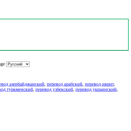
age
евод азербайджанский
,
перевод арабский
,
перевод иврит
,
вод туркменский
,
перевод узбекский
,
перевод украинский
,