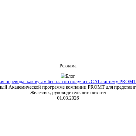
Реклама
 перевода: как вузам бесплатно получить CAT-систему PROMT T
енный Академической программе компании PROMT для представит
Железняк, руководитель лингвистич
01.03.2026