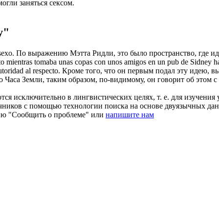
могли заняться сексом.
y"
sexo.
По выражению Мэтта
Ридли
, это было пространство, где и
ento mientras tomaba unas copas con unos amigos en un pub de Sidney 
toridad al respecto.
Кроме того, что он первым подал эту идею, вы
Часа Земли, таким образом, по-видимому, он говорит об этом с
ся исключительно в лингвистических целях, т. е. для изучения 
очников с помощью технологии поиска на основе двуязычных д
ию "Сообщить о проблеме" или
напишите нам