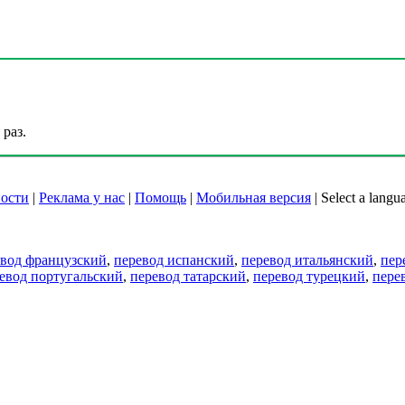
раз.
ости
|
Реклама у нас
|
Помощь
|
Мобильная версия
|
Select a langu
евод французский
,
перевод испанский
,
перевод итальянский
,
пер
евод португальский
,
перевод татарский
,
перевод турецкий
,
пере