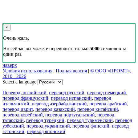
×
Очень жаль,
Но сейчас вы можете переводить только
5000
символов за
один раз.
наверх
Условия использования
|
Полная версия
|
© ООО «ПРОМТ»,
2010 - 2026
Select a language
Перевод английский
,
перевод русский
,
перевод немецкий
,
перевод французский
,
перевод испанский
,
перевод
итальянский
,
перевод азербайджанский
,
перевод арабский
,
перевод иврит
,
перевод казахский
,
перевод китайский
,
перевод корейский
,
перевод португальский
,
перевод
татарский
,
перевод турецкий
,
перевод туркменский
,
перевод
узбекский
,
перевод украинский
,
перевод финский
,
перевод
эстонский
,
перевод японский