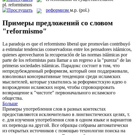
pl.
reformismos
реформизм
м.р.
(pol.)
Примеры предложений со словом
"reformismo"
La paradoja es que el
reformismo
liberal que promovían contribuyó
a estimular tendencias conservadoras entre los pensadores islámicos,
quienes aprovecharon la recuperación de las normas islámicas por
parte de los reformistas para llamar a un regreso a la "pureza" de las
primeras sociedades islámicas.
Парадокс состоит в том, что
непредубежденный
реформизм
, который они поддерживали,
взволновал консервативные тенденции среди исламских
мыслителей, которые ухватились за реформистскую идею о
возрождении исламских норм, чтобы спровоцировать
возвращение к "чистоте" первоначального исламского
общества.
Больше
Примеры употребления слов в разных контекстах
предоставляются исключительно в лингвистических целях, т.
е. для изучения употребления слов в одном языке и вариантов
их перевода на другой. Все образцы собраны автоматически
из открытых источников с помощью технологии поиска на