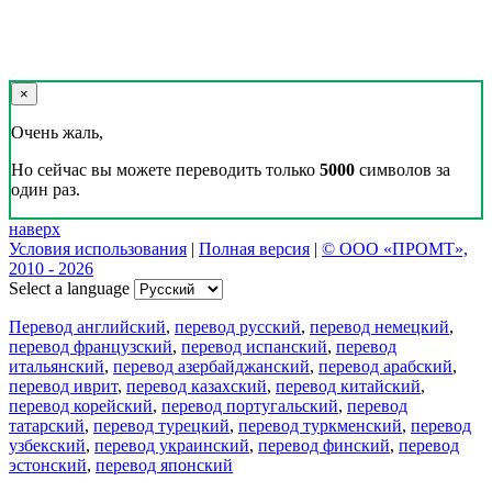
×
Очень жаль,
Но сейчас вы можете переводить только
5000
символов за
один раз.
наверх
Условия использования
|
Полная версия
|
© ООО «ПРОМТ»,
2010 - 2026
Select a language
Перевод английский
,
перевод русский
,
перевод немецкий
,
перевод французский
,
перевод испанский
,
перевод
итальянский
,
перевод азербайджанский
,
перевод арабский
,
перевод иврит
,
перевод казахский
,
перевод китайский
,
перевод корейский
,
перевод португальский
,
перевод
татарский
,
перевод турецкий
,
перевод туркменский
,
перевод
узбекский
,
перевод украинский
,
перевод финский
,
перевод
эстонский
,
перевод японский