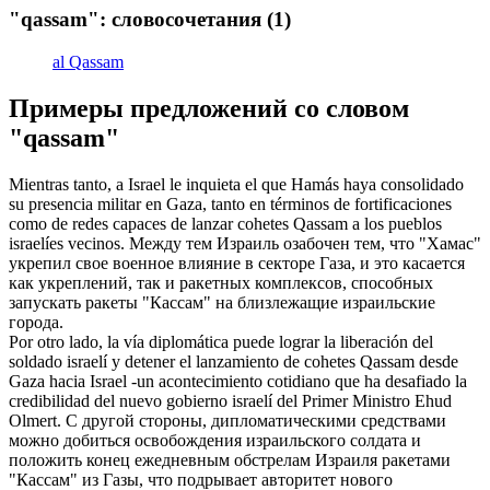
"qassam": словосочетания
(1)
al Qassam
Примеры предложений со словом
"qassam"
Mientras tanto, a Israel le inquieta el que Hamás haya consolidado
su presencia militar en Gaza, tanto en términos de fortificaciones
como de redes capaces de lanzar cohetes
Qassam
a los pueblos
israelíes vecinos.
Между тем Израиль озабочен тем, что "Хамас"
укрепил свое военное влияние в секторе Газа, и это касается
как укреплений, так и ракетных комплексов, способных
запускать ракеты "
Кассам
" на близлежащие израильские
города.
Por otro lado, la vía diplomática puede lograr la liberación del
soldado israelí y detener el lanzamiento de cohetes
Qassam
desde
Gaza hacia Israel -un acontecimiento cotidiano que ha desafiado la
credibilidad del nuevo gobierno israelí del Primer Ministro Ehud
Olmert.
С другой стороны, дипломатическими средствами
можно добиться освобождения израильского солдата и
положить конец ежедневным обстрелам Израиля ракетами
"
Кассам
" из Газы, что подрывает авторитет нового