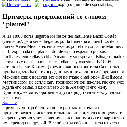
группа
ж.р.
(conjunto de especialistas)
Примеры предложений со словом
"plantel"
A las 18:05 horas llegaron los restos del saltillense Bacio Cortés
(cremados), para ser entregados por la funeraria a miembros de la
Fuerza Aérea Mexicana, encabezados por el mayor Jaime Martinez,
en la explanada del
plantel
, donde ya era esperado por sus
familiares, entre ellas su hija Amanda y su esposa Cristina, su madre,
hermanos y demás parientes, estudiantes y maestros.
В 18:05
останки Басио Кортеса (кремированные), жителя Сальтильо,
прибыли, чтобы быть переданными похоронным бюро членам
Мексиканских воздушных сил во главе с майором Джеймсом
Мартинесом, на эспланаду тренировочной школы, где его уже
ждала его семья, включая его дочь Аманду и его жену
Кристину, ее мать, братьев и других родственников, ученики
и учителя.
Больше
Примеры употребления слов в разных контекстах
предоставляются исключительно в лингвистических целях, т.
е. для изучения употребления слов в одном языке и вариантов
их перевода на другой. Все образцы собраны автоматически