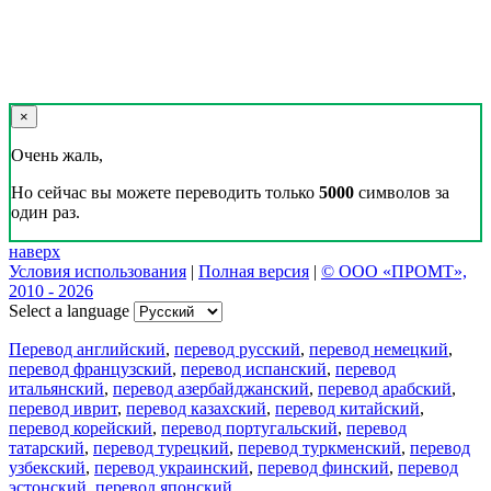
×
Очень жаль,
Но сейчас вы можете переводить только
5000
символов за
один раз.
наверх
Условия использования
|
Полная версия
|
© ООО «ПРОМТ»,
2010 - 2026
Select a language
Перевод английский
,
перевод русский
,
перевод немецкий
,
перевод французский
,
перевод испанский
,
перевод
итальянский
,
перевод азербайджанский
,
перевод арабский
,
перевод иврит
,
перевод казахский
,
перевод китайский
,
перевод корейский
,
перевод португальский
,
перевод
татарский
,
перевод турецкий
,
перевод туркменский
,
перевод
узбекский
,
перевод украинский
,
перевод финский
,
перевод
эстонский
,
перевод японский