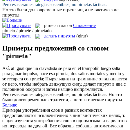
Pero esas eran estrategias sostenibles, no
piruetas
tácticas.
Но это были долговременные стратегии, а не тактические
пируэты
.
piruetar
глагол
Спряжение
pirueto / pirueté / piruetado
делать пируэты
(girar)
Примеры предложений со словом
"pirueta"
Así, al igual que un clavadista se para en el trampolín luego salta
para ganar impulso, hace esa
pirueta
, dos saltos mortales y medio y
se recupera con gracia;
Ныряльщик на трамплине отталкивается
от него, чтобы набрать движущую силу, делает
пируэт
в два с
половиной оборота и затем изящно выпрямляется.
Pero esas eran estrategias sostenibles, no
piruetas
tácticas.
Но это
были долговременные стратегии, а не тактические
пируэты
.
Больше
Примеры употребления слов в разных контекстах
предоставляются исключительно в лингвистических целях, т.
е. для изучения употребления слов в одном языке и вариантов
их перевода на другой. Все образцы собраны автоматически