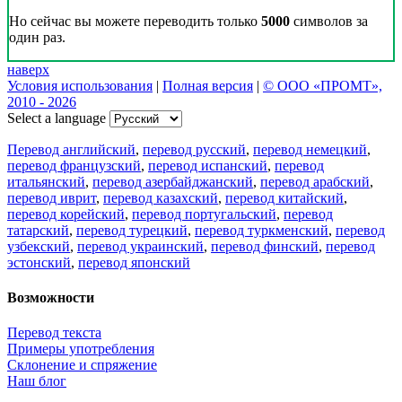
Но сейчас вы можете переводить только
5000
символов за
один раз.
наверх
Условия использования
|
Полная версия
|
© ООО «ПРОМТ»,
2010 - 2026
Select a language
Перевод английский
,
перевод русский
,
перевод немецкий
,
перевод французский
,
перевод испанский
,
перевод
итальянский
,
перевод азербайджанский
,
перевод арабский
,
перевод иврит
,
перевод казахский
,
перевод китайский
,
перевод корейский
,
перевод португальский
,
перевод
татарский
,
перевод турецкий
,
перевод туркменский
,
перевод
узбекский
,
перевод украинский
,
перевод финский
,
перевод
эстонский
,
перевод японский
Возможности
Перевод текста
Примеры употребления
Склонение и спряжение
Наш блог