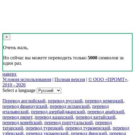
×
Очень жаль,
Но сейчас вы можете переводить только
5000
символов за
один раз.
наверх
Условия использования
|
Полная версия
|
© ООО «ПРОМТ»,
2010 - 2026
Select a language
Перевод английский
,
перевод русский
,
перевод немецкий
,
перевод французский
,
перевод испанский
,
перевод
итальянский
,
перевод азербайджанский
,
перевод арабский
,
перевод иврит
,
перевод казахский
,
перевод китайский
,
перевод корейский
,
перевод португальский
,
перевод
татарский
,
перевод турецкий
,
перевод туркменский
,
перевод
узбекский
,
перевод украинский
,
перевод финский
,
перевод