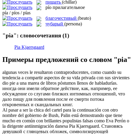
пищать
(chillar)
pío
прилагательное
pía / píos / pías
благочестивый
(beato)
чубарый
(persona)
"pia": словосочетания
(1)
Pia Kjaersgaard
Примеры предложений со словом "pia"
algunas veces le resultaron contraproducentes, como cuando su
tendencia a compartir aspectos de su vida privada con sus sirvientes
dio
pie
a una marea de libros póstumos llenos de habladurías.
иногда они имели обратное действие, как, например, ее
обсуждение со слугами близких интимных отношений, что
дало
пищу
для появления после ее смерти потока
откровенных и скандальных книг.
Al pasar a ser la chica del cartel para la continuación con otro
nombre del gobierno de Bush, Palin está demostrando que tiene
mucho en común con brillantes populistas falsas como Eva Perón o
la dirigente antiinmigración danesa
Pia
Kjaersgaard.
Становясь
девушкой с глянцевых обложек, символизирующей