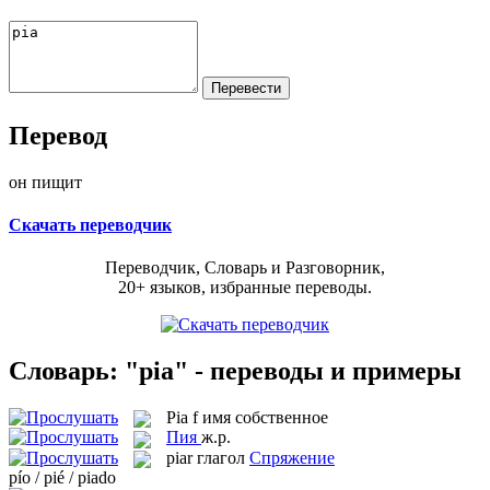
Перевод
он пищит
Скачать переводчик
Переводчик, Словарь и Разговорник,
20+ языков, избранные переводы.
Словарь: "pia" - переводы и примеры
Pia
f
имя собственное
Пия
ж.р.
piar
глагол
Спряжение
pío / pié / piado