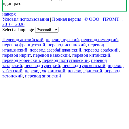
один раз.
наверх
Условия использования
|
Полная версия
|
© ООО «ПРОМТ»,
2010 - 2026
Select a language
Перевод английский
,
перевод русский
,
перевод немецкий
,
перевод французский
,
перевод испанский
,
перевод
итальянский
,
перевод азербайджанский
,
перевод арабский
,
перевод иврит
,
перевод казахский
,
перевод китайский
,
перевод корейский
,
перевод португальский
,
перевод
татарский
,
перевод турецкий
,
перевод туркменский
,
перевод
узбекский
,
перевод украинский
,
перевод финский
,
перевод
эстонский
,
перевод японский
Возможности
Перевод текста
Примеры употребления
Склонение и спряжение
Наш блог
Бесплатные приложения