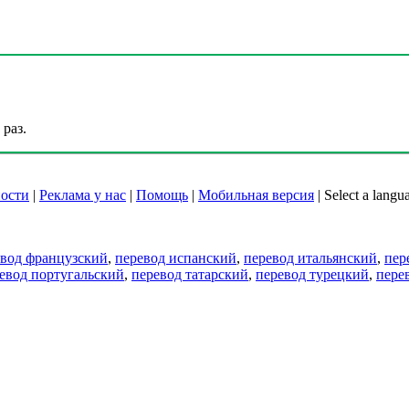
раз.
ости
|
Реклама у нас
|
Помощь
|
Мобильная версия
|
Select a langu
евод французский
,
перевод испанский
,
перевод итальянский
,
пер
евод португальский
,
перевод татарский
,
перевод турецкий
,
пере