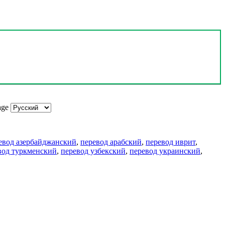
age
евод азербайджанский
,
перевод арабский
,
перевод иврит
,
вод туркменский
,
перевод узбекский
,
перевод украинский
,