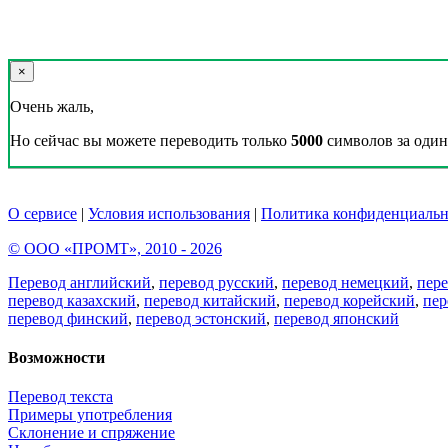
×
Очень жаль,
Но сейчас вы можете переводить только
5000
символов за один 
О сервисе
|
Условия использования
|
Политика конфиденциальн
© ООО «ПРОМТ», 2010 - 2026
Перевод английский
,
перевод русский
,
перевод немецкий
,
пер
перевод казахский
,
перевод китайский
,
перевод корейский
,
пер
перевод финский
,
перевод эстонский
,
перевод японский
Возможности
Перевод текста
Примеры употребления
Склонение и спряжение