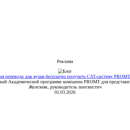
Реклама
 перевода: как вузам бесплатно получить CAT-систему PROMT T
енный Академической программе компании PROMT для представит
Железняк, руководитель лингвистич
01.03.2026