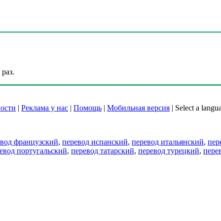
раз.
ости
|
Реклама у нас
|
Помощь
|
Мобильная версия
|
Select a langu
евод французский
,
перевод испанский
,
перевод итальянский
,
пер
евод португальский
,
перевод татарский
,
перевод турецкий
,
пере