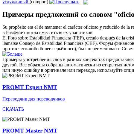
услужливый
(comport)
Примеры предложений со словом "ofici
Su propósito era el de mantener el carácter
oficioso
y reducido de la re
в Рамбуйе смогла вместить всех участников.
El Foro sobre Estabilidad Financiera (FEF), creado después de la cris
llamarse Consejo de Estabilidad Financiera (CEF).
Форум финансов
против чего-либо более серьёзного), был переименован в Сове
Примеры употребления слов в разных контекстах предоставляют
другой. Все образцы собраны автоматически из открытых ист
или иную ошибку в оригинале или переводе, используйте опц
PROMT Expert NMT
Переводчик для переводчиков
СКАЧАТЬ
PROMT Master NMT