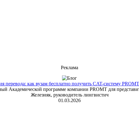
Реклама
 перевода: как вузам бесплатно получить CAT-систему PROMT T
енный Академической программе компании PROMT для представит
Железняк, руководитель лингвистич
01.03.2026