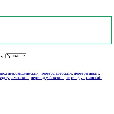
age
евод азербайджанский
,
перевод арабский
,
перевод иврит
,
вод туркменский
,
перевод узбекский
,
перевод украинский
,