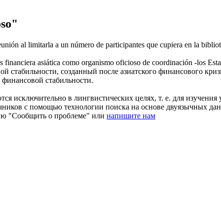
oso"
unión al limitarla a un número de participantes que cupiera en la bibliot
is financiera asiática como organismo
oficioso
de coordinación -los Esta
ой стабильности, созданный после азиатского финансового кр
т финансовой стабильности.
ся исключительно в лингвистических целях, т. е. для изучения 
очников с помощью технологии поиска на основе двуязычных д
ию "Сообщить о проблеме" или
напишите нам