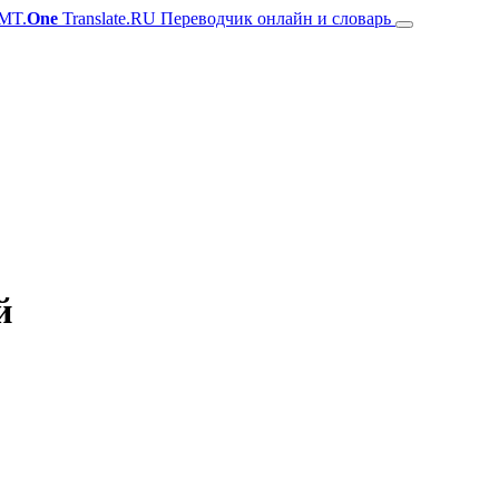
MT.
One
Translate.RU Переводчик онлайн и словарь
й