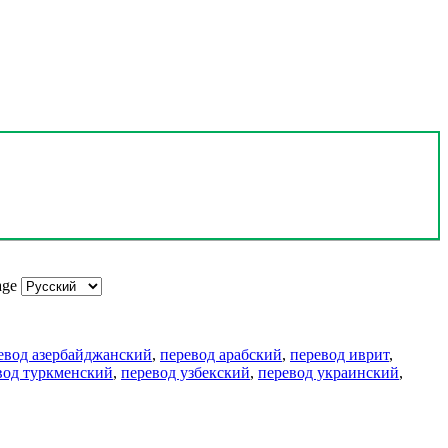
age
евод азербайджанский
,
перевод арабский
,
перевод иврит
,
вод туркменский
,
перевод узбекский
,
перевод украинский
,