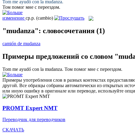
Tom me ayudó con la
mudanza
.
Том помог мне с
переездом
.
изменение
ср.р.
(cambio)
"mudanza": словосочетания
(1)
camión de mudanza
Примеры предложений со словом "mud
Tom me ayudó con la
mudanza
.
Том помог мне с
переездом
.
Примеры употребления слов в разных контекстах предоставляют
другой. Все образцы собраны автоматически из открытых ист
или иную ошибку в оригинале или переводе, используйте опц
PROMT Expert NMT
Переводчик для переводчиков
СКАЧАТЬ