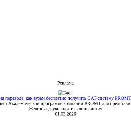
Реклама
 перевода: как вузам бесплатно получить CAT-систему PROMT T
енный Академической программе компании PROMT для представит
Железняк, руководитель лингвистич
01.03.2026