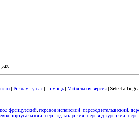
раз.
ости
|
Реклама у нас
|
Помощь
|
Мобильная версия
|
Select a langu
евод французский
,
перевод испанский
,
перевод итальянский
,
пер
евод португальский
,
перевод татарский
,
перевод турецкий
,
пере