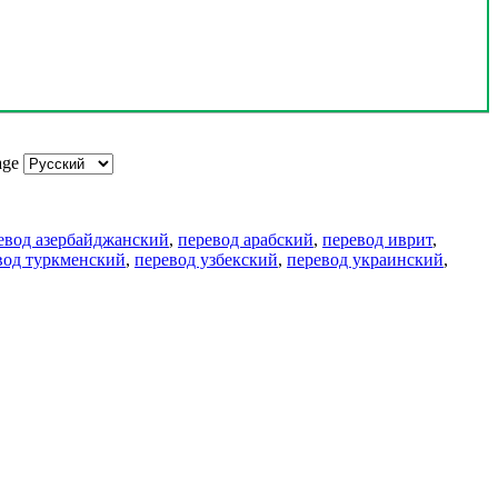
age
евод азербайджанский
,
перевод арабский
,
перевод иврит
,
вод туркменский
,
перевод узбекский
,
перевод украинский
,