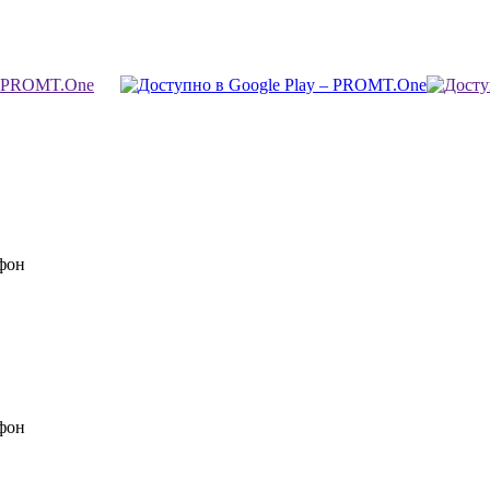
фон
фон