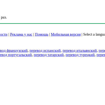
раз.
ости
|
Реклама у нас
|
Помощь
|
Мобильная версия
|
Select a langu
евод французский
,
перевод испанский
,
перевод итальянский
,
пер
евод португальский
,
перевод татарский
,
перевод турецкий
,
пере