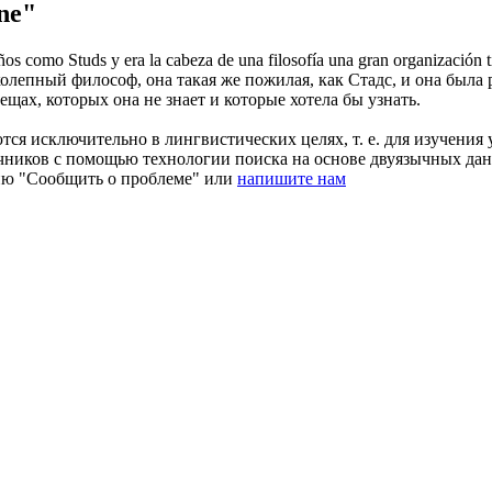
ne"
os como Studs y era la cabeza de una filosofía una gran organización tip
олепный философ, она такая же пожилая, как Стадс, и она была
ещах, которых она не знает и которые хотела бы узнать.
ся исключительно в лингвистических целях, т. е. для изучения 
очников с помощью технологии поиска на основе двуязычных д
ию "Сообщить о проблеме" или
напишите нам