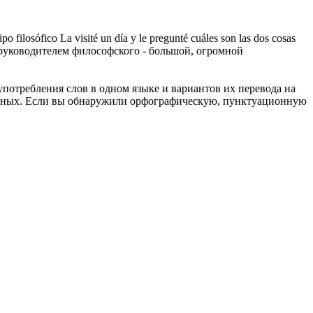
o filosófico La visité un día y le pregunté cuáles son las dos cosas
 руководителем философского - большой, огромной
употребления слов в одном языке и вариантов их перевода на
анных. Если вы обнаружили орфографическую, пунктуационную