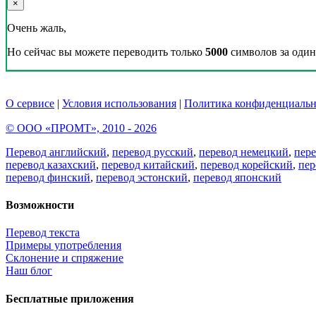
×
Очень жаль,
Но сейчас вы можете переводить только
5000
символов за один 
О сервисе
|
Условия использования
|
Политика конфиденциальн
© ООО «ПРОМТ», 2010 - 2026
Перевод английский
,
перевод русский
,
перевод немецкий
,
пер
перевод казахский
,
перевод китайский
,
перевод корейский
,
пер
перевод финский
,
перевод эстонский
,
перевод японский
Возможности
Перевод текста
Примеры употребления
Склонение и спряжение
Наш блог
Бесплатные приложения