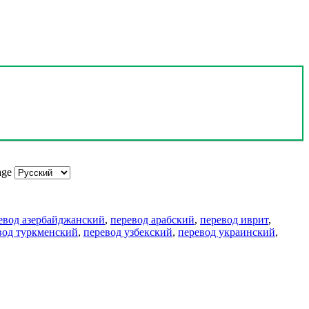
age
евод азербайджанский
,
перевод арабский
,
перевод иврит
,
вод туркменский
,
перевод узбекский
,
перевод украинский
,