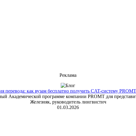
Реклама
 перевода: как вузам бесплатно получить CAT-систему PROMT T
енный Академической программе компании PROMT для представит
Железняк, руководитель лингвистич
01.03.2026