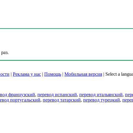
раз.
ости
|
Реклама у нас
|
Помощь
|
Мобильная версия
|
Select a langu
евод французский
,
перевод испанский
,
перевод итальянский
,
пер
евод португальский
,
перевод татарский
,
перевод турецкий
,
пере