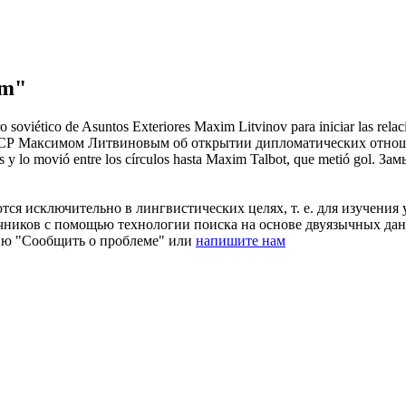
im"
o soviético de Asuntos Exteriores
Maxim
Litvinov para iniciar las relac
ССР
Максимом
Литвиновым об открытии дипломатических отнош
s y lo movió entre los círculos hasta
Maxim
Talbot, que metió gol.
Зам
ся исключительно в лингвистических целях, т. е. для изучения 
очников с помощью технологии поиска на основе двуязычных д
ию "Сообщить о проблеме" или
напишите нам