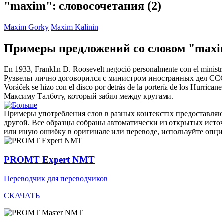
"maxim": словосочетания
(2)
Maxim Gorky
Maxim Kalinin
Примеры предложений со словом "max
En 1933, Franklin D. Roosevelt negoció personalmente con el ministr
Рузвельт лично договорился с министром иностранных дел С
Voráček se hizo con el disco por detrás de la portería de los Hurricane
Максиму
Талботу, который забил между кругами.
Примеры употребления слов в разных контекстах предоставляют
другой. Все образцы собраны автоматически из открытых ист
или иную ошибку в оригинале или переводе, используйте опц
PROMT Expert NMT
Переводчик для переводчиков
СКАЧАТЬ