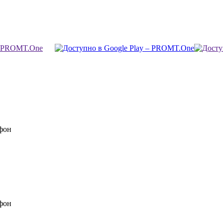
фон
фон