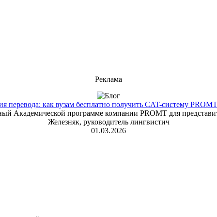
Реклама
 перевода: как вузам бесплатно получить CAT-систему PROMT T
енный Академической программе компании PROMT для представит
Железняк, руководитель лингвистич
01.03.2026