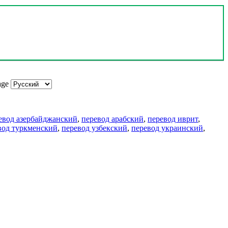
age
евод азербайджанский
,
перевод арабский
,
перевод иврит
,
вод туркменский
,
перевод узбекский
,
перевод украинский
,