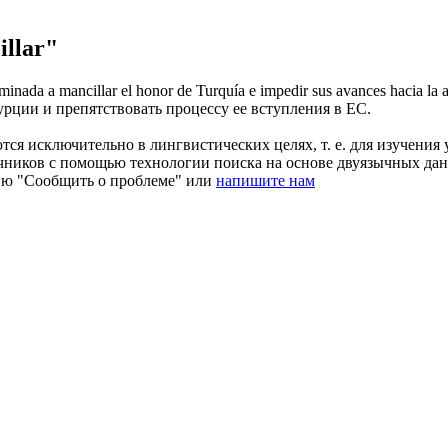
llar"
aminada a
mancillar
el honor de Turquía e impedir sus avances hacia la 
урции и препятствовать процессу ее вступления в ЕС.
ся исключительно в лингвистических целях, т. е. для изучения 
очников с помощью технологии поиска на основе двуязычных д
ию "Сообщить о проблеме" или
напишите нам