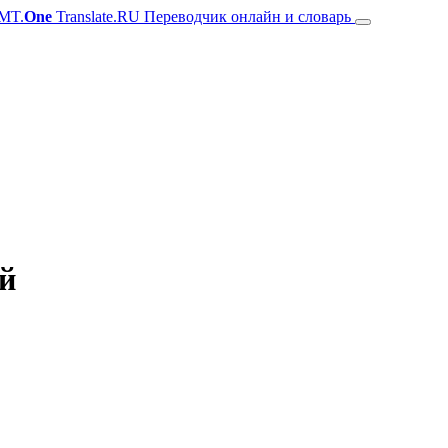
MT.
One
Translate.RU Переводчик онлайн и словарь
ий