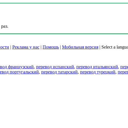
раз.
ости
|
Реклама у нас
|
Помощь
|
Мобильная версия
|
Select a langu
евод французский
,
перевод испанский
,
перевод итальянский
,
пер
евод португальский
,
перевод татарский
,
перевод турецкий
,
пере