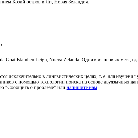
ванием Козий остров в
Ли
, Новая Зеландия.
"
mada Goat Island en
Leigh
, Nueva Zelanda.
Одним из первых мест, гд
ся исключительно в лингвистических целях, т. е. для изучения 
очников с помощью технологии поиска на основе двуязычных д
ию "Сообщить о проблеме" или
напишите нам