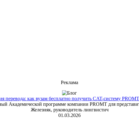
Реклама
 перевода: как вузам бесплатно получить CAT-систему PROMT T
енный Академической программе компании PROMT для представит
Железняк, руководитель лингвистич
01.03.2026