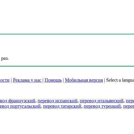
раз.
ости
|
Реклама у нас
|
Помощь
|
Мобильная версия
|
Select a langu
евод французский
,
перевод испанский
,
перевод итальянский
,
пер
евод португальский
,
перевод татарский
,
перевод турецкий
,
пере