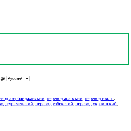
age
евод азербайджанский
,
перевод арабский
,
перевод иврит
,
вод туркменский
,
перевод узбекский
,
перевод украинский
,