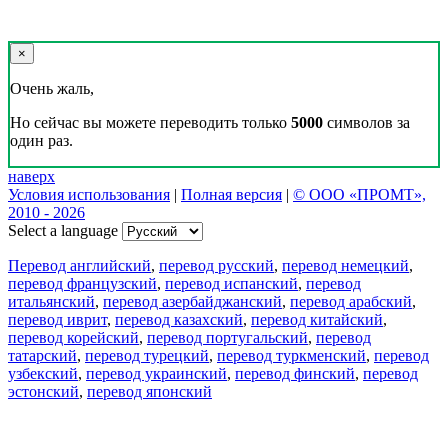
×
Очень жаль,
Но сейчас вы можете переводить только
5000
символов за
один раз.
наверх
Условия использования
|
Полная версия
|
© ООО «ПРОМТ»,
2010 - 2026
Select a language
Перевод английский
,
перевод русский
,
перевод немецкий
,
перевод французский
,
перевод испанский
,
перевод
итальянский
,
перевод азербайджанский
,
перевод арабский
,
перевод иврит
,
перевод казахский
,
перевод китайский
,
перевод корейский
,
перевод португальский
,
перевод
татарский
,
перевод турецкий
,
перевод туркменский
,
перевод
узбекский
,
перевод украинский
,
перевод финский
,
перевод
эстонский
,
перевод японский
Возможности