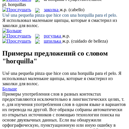
pl.
horquillas
заколка
ж.р.
(cabello)
Usé una pequeña pinza que hice con una
horquilla
para el pelo.
Я использовал маленькие щипцы, которые я смастерил из
заколки
для волос.
рогулька
ж.р.
шпилька
ж.р.
(cuidado de belleza)
Примеры предложений со словом
"horquilla"
Usé una pequeña pinza que hice con una
horquilla
para el pelo.
Я
использовал маленькие щипцы, которые я смастерил из
заколки
для волос.
Больше
Примеры употребления слов в разных контекстах
предоставляются исключительно в лингвистических целях, т.
е. для изучения употребления слов в одном языке и вариантов
их перевода на другой. Все образцы собраны автоматически
из открытых источников с помощью технологии поиска на
основе двуязычных данных. Если вы обнаружили
орфографическую, пунктуационную или иную ошибку в