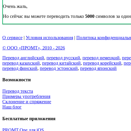
Очень жаль,
Но сейчас вы можете переводить только
5000
символов за один 
О сервисе
|
Условия использования
|
Политика конфиденциальн
© ООО «ПРОМТ», 2010 - 2026
Перевод английский
,
перевод русский
,
перевод немецкий
,
пер
перевод казахский
,
перевод китайский
,
перевод корейский
,
пер
перевод финский
,
перевод эстонский
,
перевод японский
Возможности
Перевод текста
Примеры употребления
Склонение и спряжение
Наш блог
Бесплатные приложения
PROMT.One для iOS