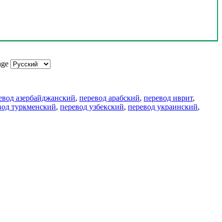
age
евод азербайджанский
,
перевод арабский
,
перевод иврит
,
вод туркменский
,
перевод узбекский
,
перевод украинский
,