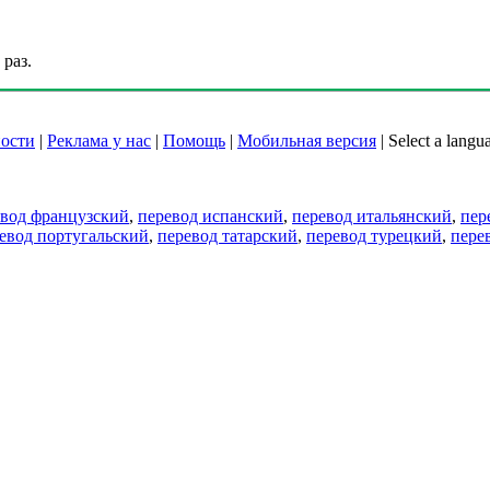
раз.
ости
|
Реклама у нас
|
Помощь
|
Мобильная версия
|
Select a langu
евод французский
,
перевод испанский
,
перевод итальянский
,
пер
евод португальский
,
перевод татарский
,
перевод турецкий
,
пере