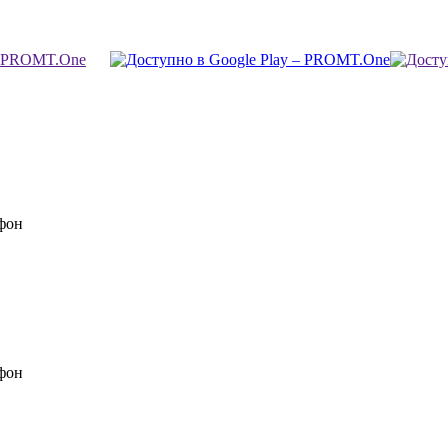
фон
фон