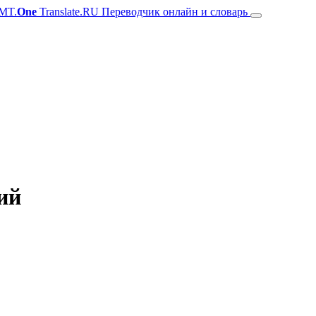
MT.
One
Translate.RU Переводчик онлайн и словарь
ий