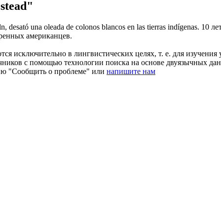
stead"
ln, desató una oleada de colonos blancos en las tierras indígenas.
10 ле
оренных американцев.
ся исключительно в лингвистических целях, т. е. для изучения 
очников с помощью технологии поиска на основе двуязычных д
ию "Сообщить о проблеме" или
напишите нам